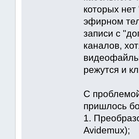
которых нет
эфирном тел
записи с "д
каналов, хо
видеофайлы
режутся и к
С проблемой
пришлось б
1. Преобраз
Avidemux);