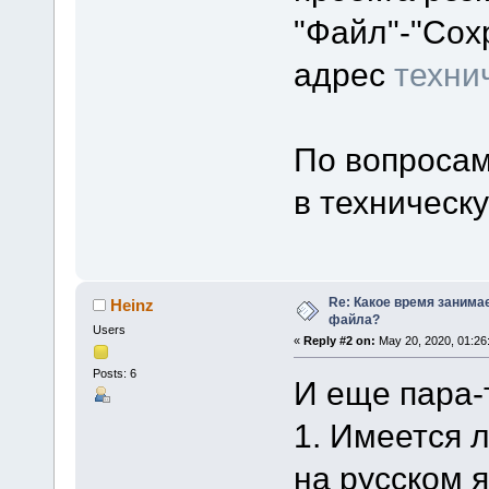
"Файл"-"Сох
адрес
техни
По вопросам
в техническ
Re: Какое время занима
Heinz
файла?
Users
«
Reply #2 on:
May 20, 2020, 01:26
Posts: 6
И еще пара-
1. Имеется 
на русском 