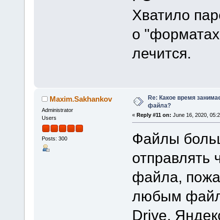
Хватило па
о "форматах
лечится.
Re: Какое время занима
Maxim.Sakhankov
файла?
Administrator
«
Reply #11 on:
June 16, 2020, 05:
Users
Файлы боль
Posts: 300
отправлять 
файла, пожа
любым файл
Drive, Яндек