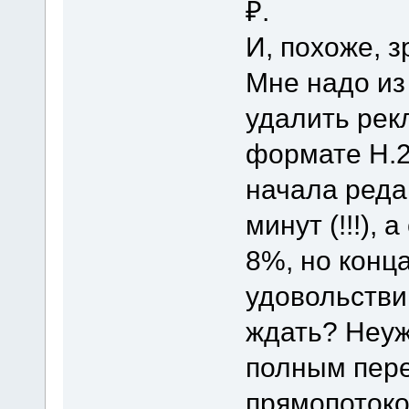
₽.
И, похоже, з
Мне надо из
удалить рек
формате H.2
начала реда
минут (!!!),
8%, но конца
удовольстви
ждать? Неуж
полным пере
прямопотоко