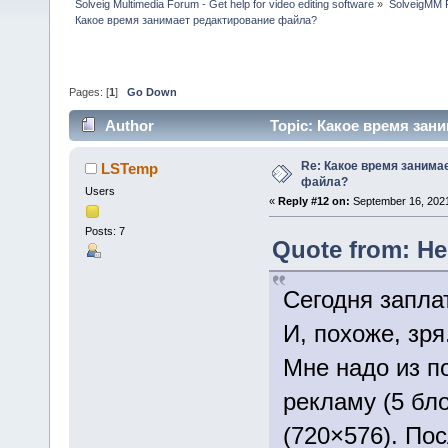
Solveig Multimedia Forum - Get help for video editing software
»
SolveigMM P
Какое время занимает редактирование файла?
Pages: [
1
]
Go Down
Author
Topic: Какое время зан
Re: Какое время занима
LSTemp
файла?
Users
«
Reply #12 on:
September 16, 2021
Posts: 7
Quote from: He
Сегодня запла
И, похоже, зр
Мне надо из п
рекламу (5 бл
(720×576). По