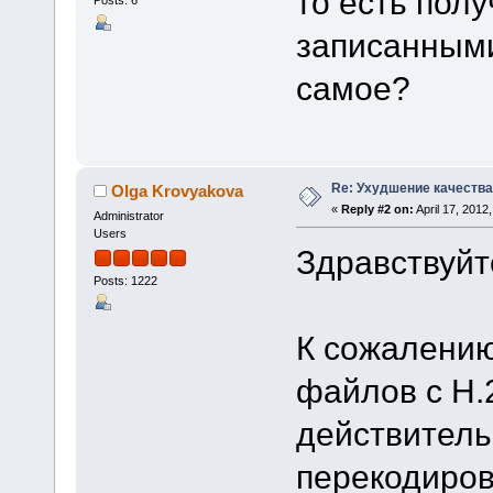
то есть пол
Posts: 6
записанными
самое?
Re: Ухудшение качества 
Olga Krovyakova
«
Reply #2 on:
April 17, 2012
Administrator
Users
Здравствуйт
Posts: 1222
К сожалению
файлов с H.
действитель
перекодиров