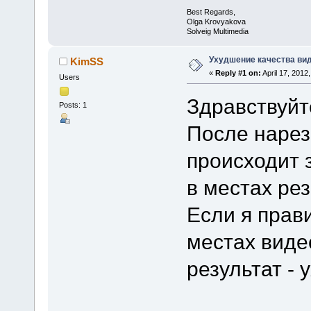
Best Regards,
Olga Krovyakova
Solveig Multimedia
Ухудшение качества виде
KimSS
«
Reply #1 on:
April 17, 2012
Users
Здравствуйт
Posts: 1
После нарез
происходит 
в местах резк
Если я прав
местах виде
результат - 