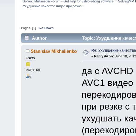
Solveig Multimedia Forum - Get help for video editing software
»
SolveigMM P
Ухудшение качества видео при резке...
Pages: [
1
]
Go Down
Author
Topic: Ухудшение качест
Re: Ухудшение качества 
Stanislav Mikhailenko
«
Reply #4 on:
June 18, 2012
Users
да с AVCHD 
Posts: 68
AVC1 видео 
перекодиров
при резке с 
ухудшать ка
(перекодиро