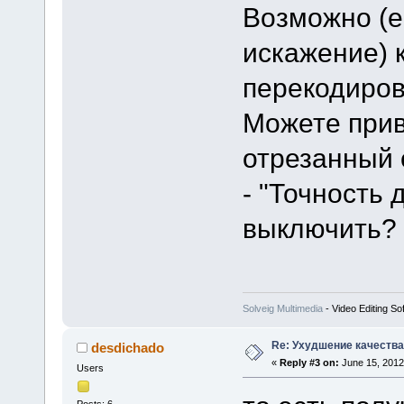
Возможно (е
искажение) 
перекодиров
Можете прив
отрезанный 
- "Точность 
выключить?
Solveig Multimedia
- Video Editing So
Re: Ухудшение качества 
desdichado
«
Reply #3 on:
June 15, 2012
Users