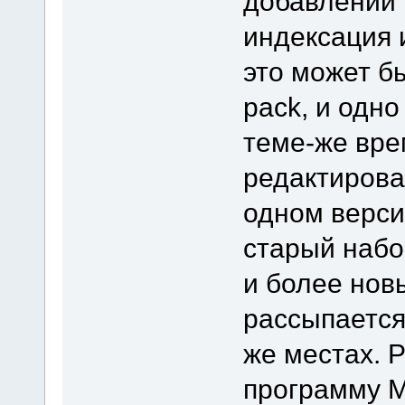
добавлении 
индексация 
это может бы
pack, и одно
теме-же вр
редактирова
одном верси
старый набо
и более нов
рассыпается 
же местах. 
программу M