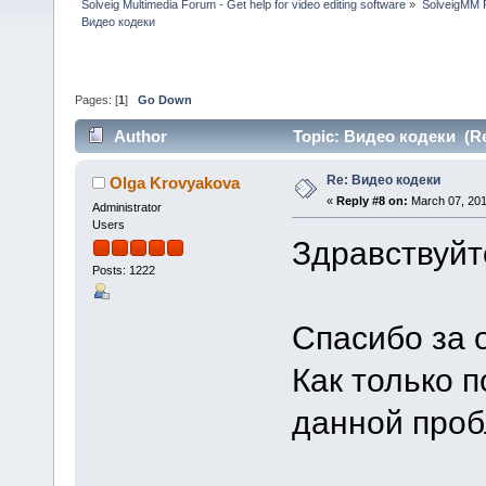
Solveig Multimedia Forum - Get help for video editing software
»
SolveigMM P
Видео кодеки
Pages: [
1
]
Go Down
Author
Topic: Видео кодеки (Re
Re: Видео кодеки
Olga Krovyakova
«
Reply #8 on:
March 07, 201
Administrator
Users
Здравствуйт
Posts: 1222
Спасибо за о
Как только 
данной проб