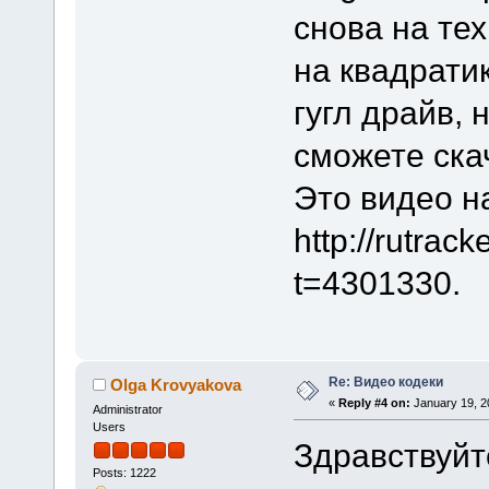
снова на те
на квадрати
гугл драйв, 
сможете ска
Это видео н
http://rutrac
t=4301330.
Re: Видео кодеки
Olga Krovyakova
«
Reply #4 on:
January 19, 2
Administrator
Users
Здравствуйт
Posts: 1222