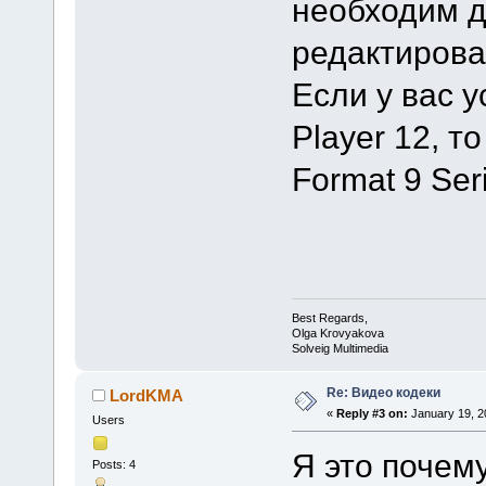
необходим д
редактирован
Если у вас 
Player 12, т
Format 9 Ser
Best Regards,
Olga Krovyakova
Solveig Multimedia
Re: Видео кодеки
LordKMA
«
Reply #3 on:
January 19, 2
Users
Я это почем
Posts: 4