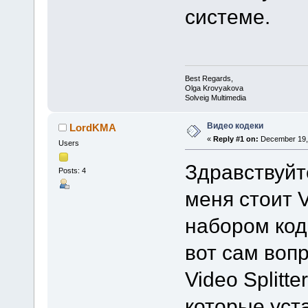
системе.
Best Regards,
Olga Krovyakova
Solveig Multimedia
Видео кодеки
LordKMA
«
Reply #1 on:
December 19, 
Users
Здравствуйт
Posts: 4
меня стоит V
набором код
вот сам вопр
Video Splitt
которые уст