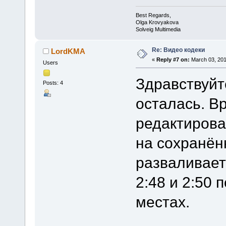
Best Regards,
Olga Krovyakova
Solveig Multimedia
Re: Видео кодеки
LordKMA
«
Reply #7 on:
March 03, 201
Users
Здравствуйт
Posts: 4
осталась. В
редактировал
на сохранён
разваливаетс
2:48 и 2:50 
местах.