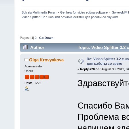
Solveig Multimedia Forum - Get help for video editing software
»
SolveigMM P
Video Splitter 3.2 c новыми возможностями для работы со звуком!
Pages: [
1
]
2
Go Down
Author
Topic: Video Splitter 3
1032755 times)
Re: Video Splitter 3.2 
Olga Krovyakova
для работы со звуко
Administrator
«
Reply #20 on:
August 30, 2012, 0
Users
Здравствуйт
Posts: 1222
Спасибо Вам
Проблема во
напишем зде