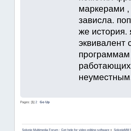
маркерами ,
зависла. поп
же история.
эквивалент 
программам 
работающих, 
неуместным
Pages: [
1
]
2
Go Up
Solveig Multimedia Forum - Get help for video editing software
»
SolveigMM P