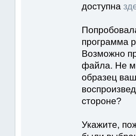
доступна
зд
Попробовал
программа р
Возможно пр
файла. Не м
образец ваш
воспроизве
стороне?
Укажите, по