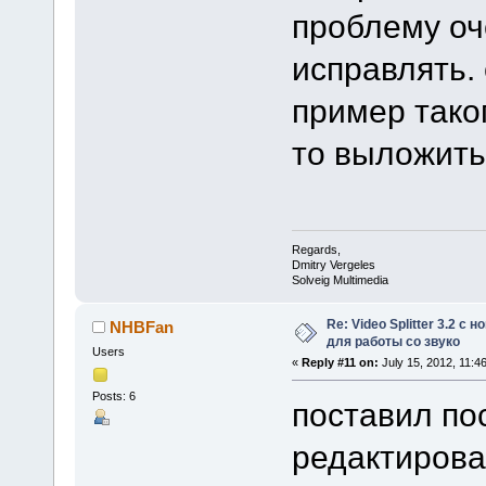
проблему оч
исправлять. 
пример тако
то выложит
Regards,
Dmitry Vergeles
Solveig Multimedia
Re: Video Splitter 3.2 
NHBFan
для работы со звуко
Users
«
Reply #11 on:
July 15, 2012, 11:4
Posts: 6
поставил по
редактирова