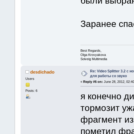
были выбран
Заранее спа
Best Regards,
Olga Krovyakova
Solveig Multimedia
Re: Video Splitter 3.2 
desdichado
для работы со звуко
Users
«
Reply #6 on:
June 28, 2012, 02:4
Posts: 6
я конечно д
тормозит уж
фрагмент из
пометил фра