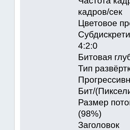
Частота
кадров/сек
Цветовое
Субдискре
4:2:0
Битовая
Тип ра
Прогрессив
Бит/(Пик
Размер 
(98%)
Заголов