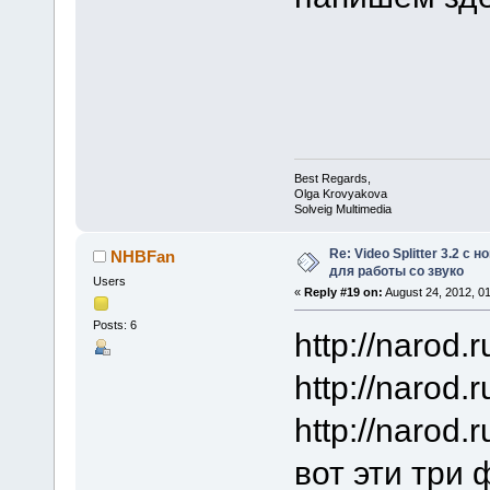
Best Regards,
Olga Krovyakova
Solveig Multimedia
Re: Video Splitter 3.2 
NHBFan
для работы со звуко
Users
«
Reply #19 on:
August 24, 2012, 0
Posts: 6
http://narod
http://naro
http://narod
вот эти три