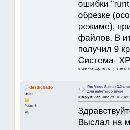
ошибки "runt
обрезке (ос
режиме), пр
файлов. В и
получил 9 к
Система- X
«
Last Edit: July 15, 2012, 11:49:1
Re: Video Splitter 3.2 
desdichado
для работы со звуко
Users
«
Reply #10 on:
June 29, 2012, 09:
Posts: 6
Здравствуйт
Выслал на м