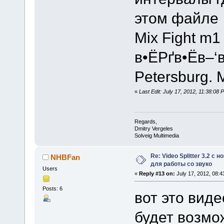
этом файле
Mix Fight m1
в•ЁРґв•Ёв–‘в
Petersburg. 
«
Last Edit: July 17, 2012, 11:38:08
Regards,
Dmitry Vergeles
Solveig Multimedia
Re: Video Splitter 3.2 
NHBFan
для работы со звуко
Users
«
Reply #13 on:
July 17, 2012, 08:4
Posts: 6
вот это виде
будет возмо