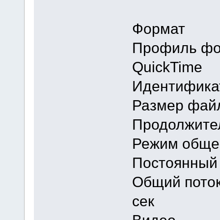
Форма
Профил
QuickTime
Идентифи
Размер 
Продолжи
Режим об
Постоянный
Общий п
сек
Видео