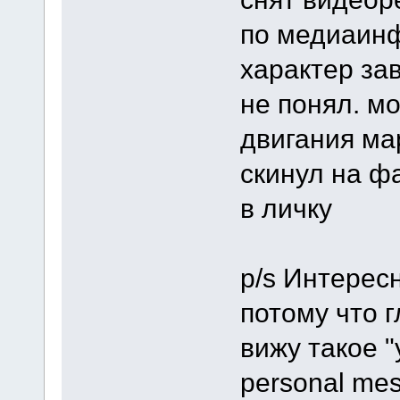
по медиаин
характер за
не понял. м
двигания ма
скинул на ф
в личку
p/s Интерес
потому что г
вижу такое "
personal mes