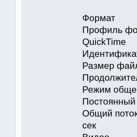
Форма
Профил
QuickTime
Идентифи
Размер 
Продолжи
Режим об
Постоянный
Общий п
сек
Видео