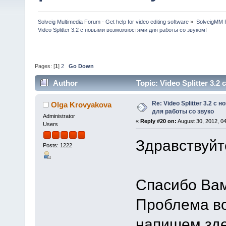
Solveig Multimedia Forum - Get help for video editing software
»
SolveigMM P
Video Splitter 3.2 c новыми возможностями для работы со звуком!
Pages: [
1
]
2
Go Down
Author
Topic: Video Splitter 3
1032520 times)
Re: Video Splitter 3.2 
Olga Krovyakova
для работы со звуко
Administrator
«
Reply #20 on:
August 30, 2012, 0
Users
Здравствуйт
Posts: 1222
Спасибо Вам
Проблема во
напишем зде