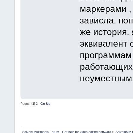
маркерами ,
зависла. поп
же история.
эквивалент 
программам 
работающих, 
неуместным
Pages: [
1
]
2
Go Up
Solveig Multimedia Forum - Get help for video editing software
»
SolveigMM P