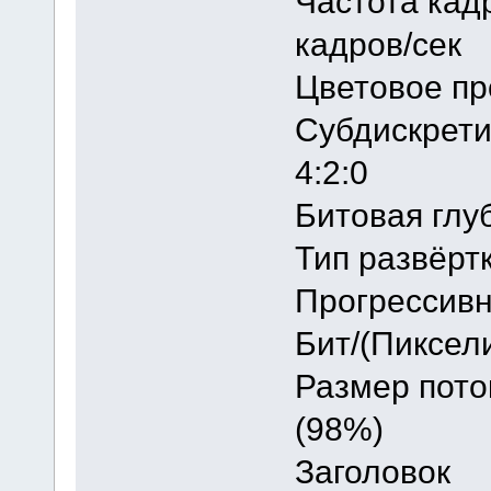
Частота
кадров/сек
Цветовое
Субдискре
4:2:0
Битовая
Тип ра
Прогрессив
Бит/(Пик
Размер 
(98%)
Заголов