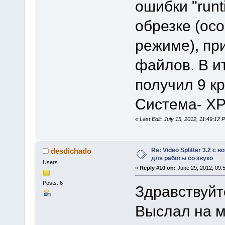
ошибки "runt
обрезке (ос
режиме), пр
файлов. В и
получил 9 к
Система- X
«
Last Edit: July 15, 2012, 11:49:1
Re: Video Splitter 3.2 
desdichado
для работы со звуко
Users
«
Reply #10 on:
June 29, 2012, 09:
Posts: 6
Здравствуйт
Выслал на м