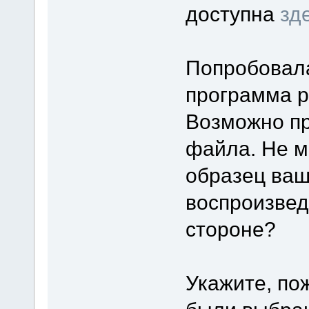
доступна
зд
Попробовал
программа р
Возможно пр
файла. Не м
образец ваш
воспроизве
стороне?
Укажите, по