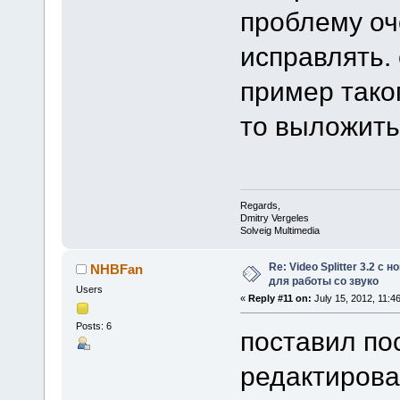
проблему оч
исправлять. 
пример тако
то выложит
Regards,
Dmitry Vergeles
Solveig Multimedia
Re: Video Splitter 3.2 
NHBFan
для работы со звуко
Users
«
Reply #11 on:
July 15, 2012, 11:4
Posts: 6
поставил по
редактирова