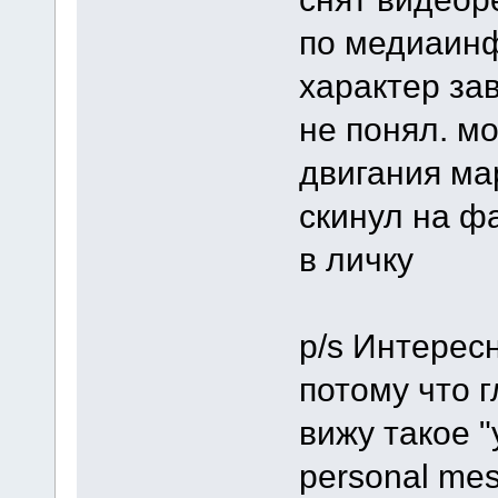
по медиаин
характер за
не понял. м
двигания ма
скинул на ф
в личку
p/s Интерес
потому что г
вижу такое "
personal mes