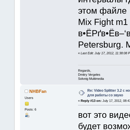
этом файле
Mix Fight m1
в•ЁРґв•Ёв–‘в
Petersburg. 
«
Last Edit: July 17, 2012, 11:38:08
Regards,
Dmitry Vergeles
Solveig Multimedia
Re: Video Splitter 3.2 
NHBFan
для работы со звуко
Users
«
Reply #13 on:
July 17, 2012, 08:4
Posts: 6
вот это виде
будет возмо