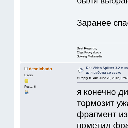
были выбран
Заранее спа
Best Regards,
Olga Krovyakova
Solveig Multimedia
Re: Video Splitter 3.2 
desdichado
для работы со звуко
Users
«
Reply #6 on:
June 28, 2012, 02:4
Posts: 6
я конечно д
тормозит уж
фрагмент из
пометил фра