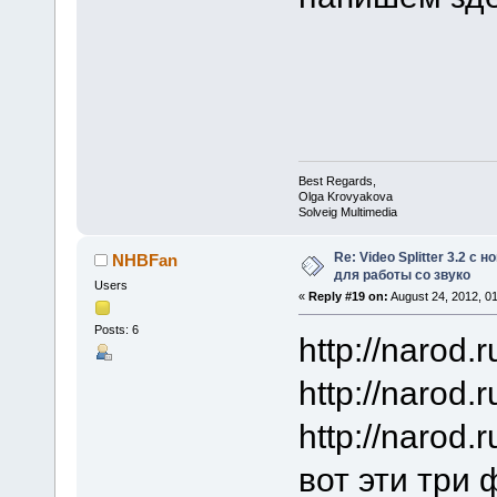
Best Regards,
Olga Krovyakova
Solveig Multimedia
Re: Video Splitter 3.2 
NHBFan
для работы со звуко
Users
«
Reply #19 on:
August 24, 2012, 0
Posts: 6
http://narod
http://naro
http://narod
вот эти три