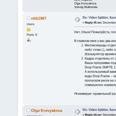
Olga Krovyakova
Solveig Multimedia
Re: Video Splitter. К
nbb1967
«
Reply #5 on:
December 
Users
Нет, Ольга! Пожалуйста, по
Posts: 8
В главном окне у вас два ре
Миллисекунды отделе
либо точка (.), либо з
(Калькулятор времени
Кадры отделены от се
Ваша программа подд
Drop Frame SMPTE 12
А используемый вами
коды Drop-Frame – ча
пропуском рисок на 
совершенно нормальн
Резюмирую: правильный разд
Re: Video Splitter. К
Olga Krovyakova
«
Reply #4 on:
December 