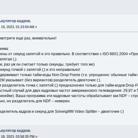
алькулятор кадров.
19, 2023, 01:23:04 AM »
смотрите еще раз, внимательно!
жима:
ны от секунд запятой и это правильно. В соответствие с ISO 8601:2004 «Пр
апятая (,).
, раз уж он считает только секунды, требует того же)
кунд точкой с запятой (;) и это неправильно!
ерживает только тайм-коды Non-Drop Frame (т.е. упрощенно: обычные тайм-к
M указывает (без вариантов) разделитель двоеточие (:).
 разделитель точка с запятой (;) предназначен только для тайм-кодов Drop-
стный случай для двух кадровых частот американского телевидения: 29,97 и 5
линейке). Ваша программа эти кадровые частоты обрабатывает как NDF – строя
о, но разделитель для NDF – неверен.
елитель кадров и секунд для SolveigMM Video Splitter – двоеточие (:)
алькулятор кадров.
18, 2023, 03:58:35 PM »