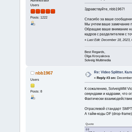
Administrator
Users
Здравствуйте, nbb1967!
Posts: 1222
Спасибо за ваше сообщени
Мы учтем ваше замечание п
Обращаю ваше внимание на 
кадров с разделителем с то
«
Last Edit: December 18, 2023,
Best Regards,
Olga Krovyakova
Solveig Multimedia
Re: Video Splitter. К
nbb1967
«
Reply #3 on:
December 
Users
К сожалению, SolveigMM Vid
Posts: 8
секундами и кадрами, что 
Фактически взаимодействие 
Отраслевой стандарт SMPTE 
А тайм-коды DF (drop-frame)
Quote