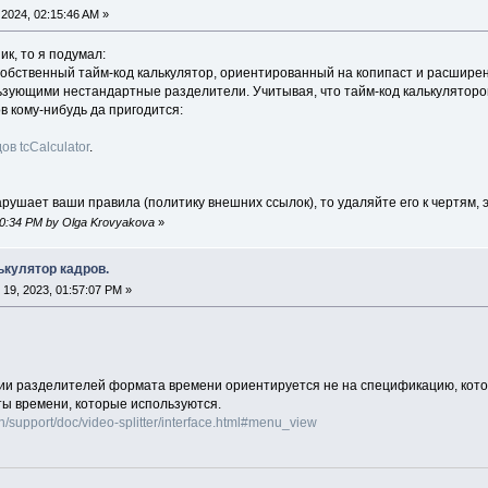
2024, 02:15:46 AM »
ик, то я подумал:
 собственный тайм-код калькулятор, ориентированный на копипаст и расшире
льзующими нестандартные разделители. Учитывая, что тайм-код калькуляторо
в кому-нибудь да пригодится:
в tcCalculator
.
нарушает ваши правила (политику внешних ссылок), то удаляйте его к чертям, э
:30:34 PM by Olga Krovyakova
»
алькулятор кадров.
19, 2023, 01:57:07 PM »
лении разделителей формата времени ориентируется не на спецификацию, кото
ы времени, которые используются.
/support/doc/video-splitter/interface.html#menu_view