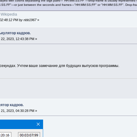
layed with colons separating the digit pairs—"HH:MM:SS:FF"—drop-frame is usually represented with 
S.FF"—or just between the seconds and frames—"HH:MM:SS;FF" or "HH:MM:SS.FF". Drop-frame 
 Wikipedia
 02:48:12 PM by nbb1967
»
алькулятор кадров.
22, 2023, 12:43:38 PM »
 секундах. Учтем ваше замечание для будущих выпусков программы.
улятор кадров.
21, 2023, 04:30:28 PM »