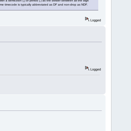
a semicolon (;) or period (.) as the divider between all the digit
timecode is typically abbreviated as DF and non-drop as NDF.
Logged
Logged