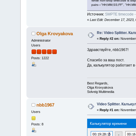
While non-drop timecode is disp
pairs—"HH;MM;SS;FF", "HH.MM.S
Источник:
SMPTE timecode -
«
Last Edit: December 17, 2023,
Re: Video Splitter. К
Olga Krovyakova
«
Reply #2 on:
November 
Administrator
Users
Здравствуйте, nbb1967!
Posts: 1222
Спасибо за ваш пост.
Да, калькулятор работает в
Best Regards,
Olga Krovyakova
Solveig Multimedia
Video Splitter. Кальк
nbb1967
«
Reply #1 on:
November 
Users
Posts: 8