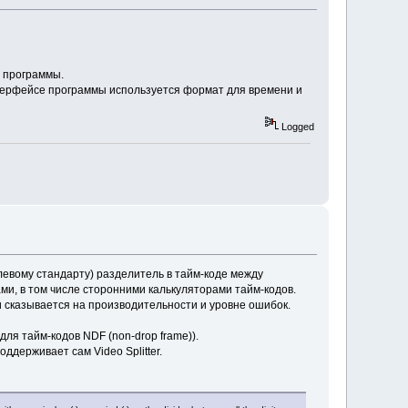
в программы.
нтерфейсе программы используется формат для времени и
Logged
левому стандарту) разделитель в тайм-коде между
и, в том числе сторонними калькуляторами тайм-кодов.
и сказывается на производительности и уровне ошибок.
ля тайм-кодов NDF (non-drop frame)).
оддерживает сам Video Splitter.