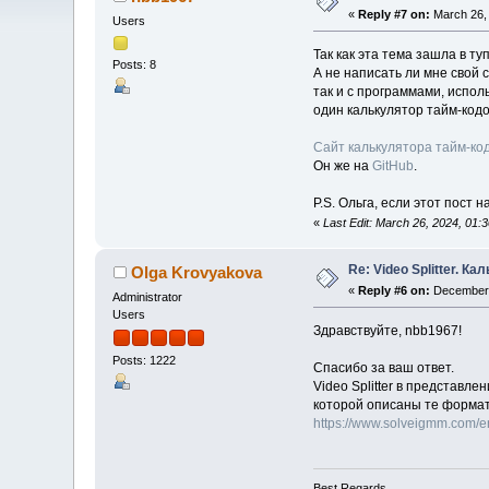
«
Reply #7 on:
March 26, 
Users
Так как эта тема зашла в туп
Posts: 8
А не написать ли мне свой
так и с программами, испо
один калькулятор тайм-кодо
Сайт калькулятора тайм-кодо
Он же на
GitHub
.
P.S. Ольга, если этот пост 
«
Last Edit: March 26, 2024, 01
Re: Video Splitter. К
Olga Krovyakova
«
Reply #6 on:
December 
Administrator
Users
Здравствуйте, nbb1967!
Posts: 1222
Спасибо за ваш ответ.
Video Splitter в представ
которой описаны те формат
https://www.solveigmm.com/en
Best Regards,