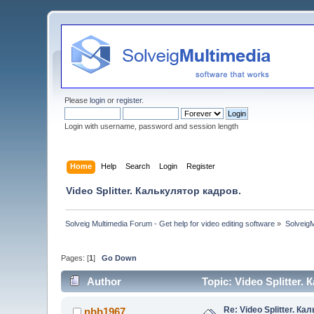
Please
login
or
register
.
Login with username, password and session length
Home
Help
Search
Login
Register
Video Splitter. Калькулятор кадров.
Solveig Multimedia Forum - Get help for video editing software
»
Solveig
Pages: [
1
]
Go Down
Author
Topic: Video Splitter
Re: Video Splitter. К
nbb1967