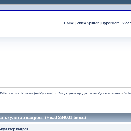
Home
|
Video Splitter
|
HyperCam
|
Vide
MM Products in Russian (на Русском)
»
Обсуждение продуктов на Русском языке
»
Vide
. Калькулятор кадров. (Read 284001 times)
алькулятор кадров.