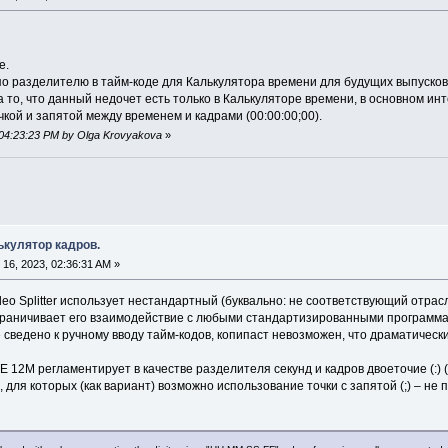
е.
о разделителю в тайм-коде для Калькулятора времени для будущих выпуско
то, что данный недочет есть только в Калькуляторе времени, в основном и
чкой и запятой между временем и кадрами (00:00:00;00).
 04:23:23 PM by Olga Krovyakova
»
алькулятор кадров.
16, 2023, 02:36:31 AM »
eo Splitter использует нестандартный (буквально: не соответствующий отрас
ограничивает его взаимодействие с любыми стандартизированными программам
сведено к ручному вводу тайм-кодов, копипаст невозможен, что драматическ
12M регламентирует в качестве разделителя секунд и кадров двоеточие (:) (д
, для которых (как вариант) возможно использование точки с запятой (;) – не п