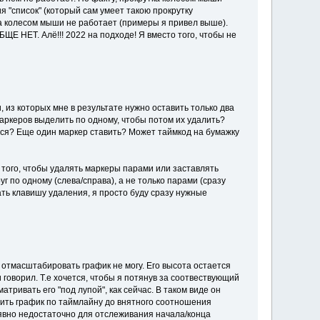
 "список" (который сам умеет такою прокрутку
ка колесом мыши не работает (примеры я привел выше).
Е НЕТ. Алё!!! 2022 на подходе! Я вместо того, чтобы не
из которых мне в результате нужно оставить только два
маркеров выделить по одному, чтобы потом их удалить?
ться? Еще один маркер ставить? Может таймкод на бумажку
 того, чтобы удалять маркеры парами или заставлять
 по одному (слева/справа), а не только парами (сразу
ать клавишу удаления, я просто буду сразу нужные
я отмасштабировать график не могу. Его высота остается
оворил. Т.е хочется, чтобы я потянув за соотвествующий
тривать его "под лупой", как сейчас. В таком виде он
мить график по таймлайну до внятного соотношения
 явно недостаточно для отслеживания начала/конца