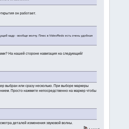
открытия он работает.
ущий кадр - вообще молчу. Плюс в VideoRedo есть очень удобная
 нами? На нашей стороне навигация на следующий/
кер выбран или сразу несколько. При выборе маркеры
ением. Просто нажмите непосредственно на маркер чтобы
осмотра деталей изменения звуковой волны.