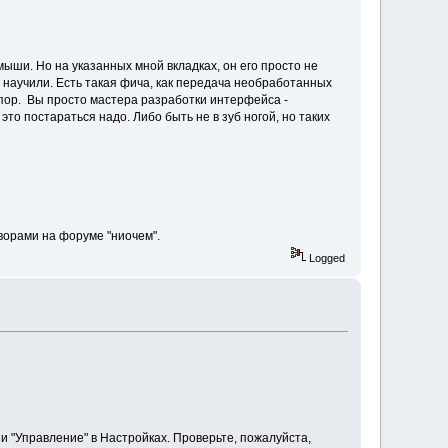
мыши. Но на указанных мной вкладках, он его просто не
е научили. Есть такая фича, как передача необработанных
пор. Вы просто мастера разработки интерфейса -
о постараться надо. Либо быть не в зуб ногой, но таких
ворами на форуме "ниочем".
Logged
 и "Управление" в Настройках. Проверьте, пожалуйста,