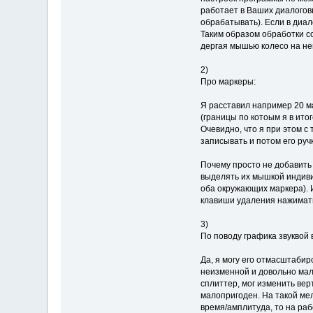
работает в Ваших диалоговы
обрабатывать). Если в диа
Таким образом обработки со
дергая мышью колесо на ней
2)
Про маркеры:
Я расставил например 20 м
(границы по котоым я в ито
Очевидно, что я при этом с
записывать и потом его руч
Почему просто не добавить
выделять их мышкой индивид
оба окружающих маркера). И
клавиши удаления нажимат
3)
По поводу графика звуквой 
Да, я могу его отмасштабир
неизменной и довольно мал
сплиттер, мог изменить вер
малопригоден. На такой ме
время/амплитуда, то на раб