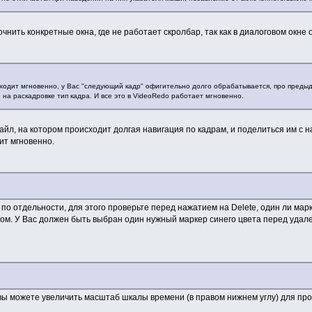
чнить конкретные окна, где не работает скролбар, так как в диалоговом окне 
ходит мгновенно, у Вас "следующий кадр" офигительно долго обрабатывается, про предыд
 на раскадровке тип кадра. И все это в VideoRedo работает мгновенно.
айл, на котором происходит долгая навигация по кадрам, и поделиться им с
ит мгновенно.
о отдельности, для этого проверьте перед нажатием на Delete, один ли мар
ом. У Вас должен быть выбран один нужный маркер синего цвета перед удал
 вы можете увеличить масштаб шкалы времени (в правом нижнем углу) для пр