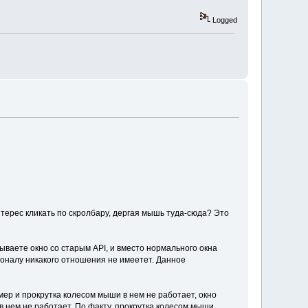
Logged
нтерес кликать по скролбару, дергая мышь туда-сюда? Это
ываете окно со старым API, и вместо нормального окна
ционалу никакого отношения не имеетет. Данное
ер и прокрутка колесом мыши в нем не работает, окно
в нем не работает. По факту, прокрутка колесом мыши