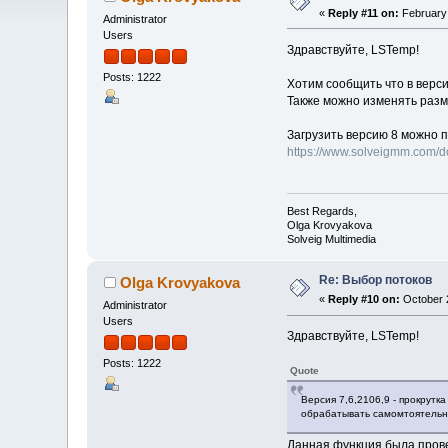
«
Reply #11 on:
February 
Administrator
Users
Здравствуйте, LSTemp!
Posts: 1222
Хотим сообщить что в версии
Также можно изменять разм
Загрузить версию 8 можно п
https://www.solveigmm.com/
Best Regards,
Olga Krovyakova
Solveig Multimedia
Re: Выбор потоков
Olga Krovyakova
«
Reply #10 on:
October 2
Administrator
Users
Здравствуйте, LSTemp!
Posts: 1222
Quote
Версия 7,6,2106,9 - прокрут
обрабатывать самомтоятельн
Данная функция была прове