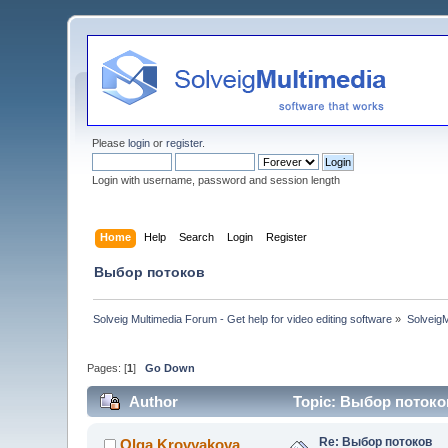
Please
login
or
register
.
Login with username, password and session length
Home
Help
Search
Login
Register
Выбор потоков
Solveig Multimedia Forum - Get help for video editing software
»
Solveig
Pages: [
1
]
Go Down
Author
Topic: Выбор потоков
Re: Выбор потоков
Olga Krovyakova