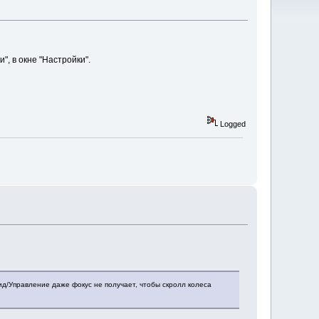
", в окне "Настройки".
Logged
ид/Управление даже фокус не получает, чтобы скролл колеса