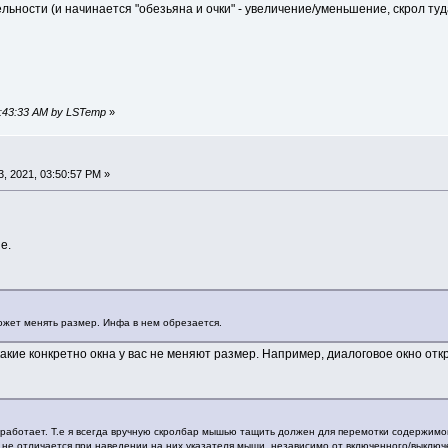
ности (и начинается "обезьяна и очки" - увеличение/уменьшение, скрол туда
01:43:33 AM by LSTemp
»
, 2021, 03:50:57 PM »
е.
ожет менять размер. Инфа в нем обрезается.
акие конкретно окна у вас не меняют размер. Например, диалоговое окно отк
работает. Т.е я всегда вручную скролбар мышью тащить должен для перемотки содержимого
 не отличается при наведении на них указателя мыши, независимо от включенного/выключе