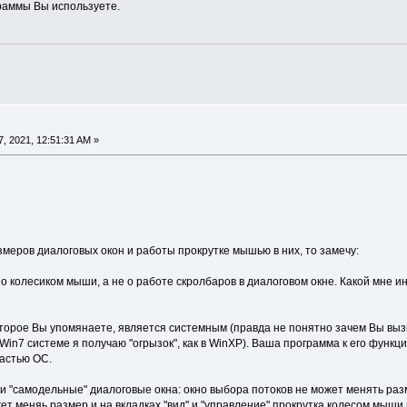
раммы Вы используете.
, 2021, 12:51:31 AM »
меров диалоговых окон и работы прокрутке мышью в них, то замечу:
но колесиком мыши, а не о работе скролбаров в диалоговом окне. Какой мне и
оторое Вы упомянаете, является системным (правда не понятно зачем Вы выз
Win7 системе я получаю "огрызок", как в WinXP). Ваша программа к его функ
частью ОС.
и "самодельные" диалоговые окна: окно выбора потоков не может менять разм
т меняь размер и на вкладках "вид" и "управление" прокрутка колесом мыши 