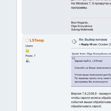
На Windows 7, 8 прокрутка
программы.
Best Regards,
Olga Krovyakova
Solveig Multimedia
Re: Выбор потоков
LSTemp
«
Reply #9 on:
October 28
Users
Quote from: Olga Krovyakova on
Posts: 7
Здравствуйте, LSTemp!
Спасибо за Ваши пояснения и
Учтем ваши пожелания для бу
По первому пункту хочу замет
программы Вы используете.
Версия 7,6,2106,9 - прокр
чтобы скролл колеса обраба
события мыши обрабатывает 
обрабатывать скрол).