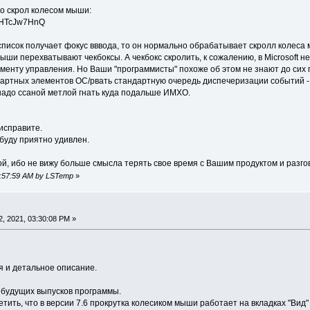
ро скрол колесом мыши:
BVIHTcJw7HnQ
список получает фокус вввода, то он нормально обрабатывает скролл колеса 
ыши перехватывают чекбоксы. А чекбокс скролить, к сожалению, в Microsoft н
менту управления. Но Ваши "программисты" похоже об этом не знают до сих 
ртных элементов ОС/рвать стандартную очередь диспечеризации событий - эт
надо ссаной метлой гнать куда подальше ИМХО.
исправите.
 буду приятно удивлен.
ой, ибо не вижу больше смысла терять свое время с Вашим продуктом и разго
04:57:59 AM by LSTemp
»
, 2021, 03:30:08 PM »
 и детальное описание.
 будущих выпусков программы.
етить, что в версии 7.6 прокрутка колесиком мыши работает на вкладках "Вид"