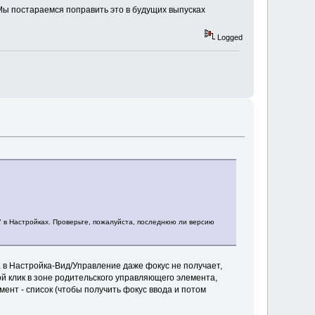
Мы постараемся поправить это в будущих выпусках
Logged
е" в Настройках. Проверьте, пожалуйста, последнюю ли версию
 в Настройка-Вид/Управление даже фокус не получает,
ой клик в зоне родительского управляющего элемента,
ент - список (чтобы получить фокус ввода и потом