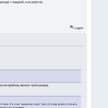
/сюда = геморой, а не работа).
Logged
рытия файлов, меняет свой размер.
 окна. И в этом "мышином глазе" (см.п.1) я еще длжен отличать
нного их состояния.