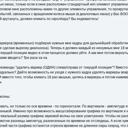
х окнах, только если в окне расположен стандартный win-элемент управления
логовом окне расположены какие-то другие элементы управления, то прокрут
бытий, связанных с вращением колеса мыши (в диалоговых окнах) у Вас ВООБЩ
 крутануть, должен кликать по скролбару? Вы издеваетесь!
аркеров (временных) подбирая нужные мне кадры для дальнейшей обработки, 
ге сделаю вырезку диапазона). Теперь я должен каждый из ненужных мне 18 
 текущей позиции видео в этом процессе должен уйти. А как мне потом верну
ками вводить? Три раза ха-ха.
 команды "удалить маркер (ОДИН) слева/справа от текущей позиции"? Вместо
уально? Дайте возможность не уходя с нужного кадра удалять маркеры вокруг
 вместо того, чтобы кликать 18 раз мышью, целясь в маркеры и потом нажим
ь.
волны:
овать, но только по оси времени - по горизонтали. По вертикали - амплитуде 
енькой. Именно про возможность масштабирования графика по вертикали я и г
тикальный размер графика звуковой волны на свое усмотрение. Чтобы не расма
лкотне разницы амплитуд, разнесенные по времени не отследишь. А если зу
очей части графика останется отрезок времени не длиннее пары секунд, что