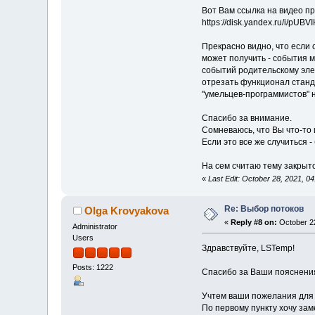
Вот Вам ссылка на видео п
https://disk.yandex.ru/i/pU
Прекрасно видно, что если 
может получить - события м
событий родительскому эле
отрезать функционал станда
"умельцев-программистов" 
Спасибо за внимание.
Сомневаюсь, что Вы что-то 
Если это все же случиться -
На сем считаю тему закрыт
«
Last Edit: October 28, 2021, 
Re: Выбор потоков
Olga Krovyakova
«
Reply #8 on:
October 22
Administrator
Users
Здравствуйте, LSTemp!
Posts: 1222
Спасибо за Ваши пояснения
Учтем ваши пожелания для
По первому пункту хочу зам