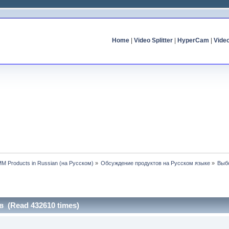
Home
|
Video Splitter
|
HyperCam
|
Vide
MM Products in Russian (на Русском)
»
Обсуждение продуктов на Русском языке
»
Выб
 (Read 432610 times)