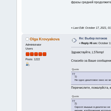
фразы средней продолжитель
«
Last Edit: October 17, 2021, 
Re: Выбор потоков
Olga Krovyakova
«
Reply #6 on:
October 13
Administrator
Users
Здравствуйте, LSTemp!
Posts: 1222
Спасибо за Ваше сообщени
Quote
1)
Ни одно диалговое окно не м
Перечислите, пожалуйста, к
Quote
2)
Скролл мышью в диалогах не 
иконки, изображение которых