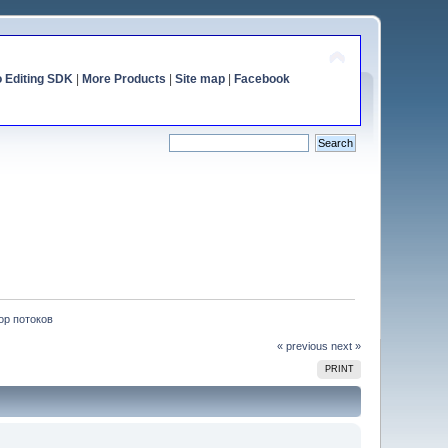
o Editing SDK
|
More Products
|
Site map
|
Facebook
ор потоков
« previous
next »
PRINT