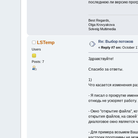
последнюю ли версию прог
Best Regards,
Olga Krovyakova
Solveig Multimedia
Re: Выбор потоков
LSTemp
«
Reply #7 on:
October 17
Users
Здравствуйте!
Posts: 7
Спасибо за ответы.
1)
Что касается изменения раз
- Я писал о прокрутке имен
отнюдь не ускоряет работу.
- Окно "открытие файла", к
открытия файлов, на своей 
диалоговое окно является 
- Для примера возьмем Ваш
настроек программы не може