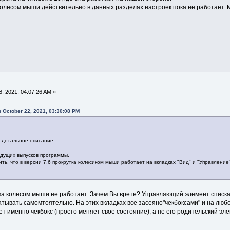
 колесом мыши действительно в данных разделах настроек пока не работает. 
, 2021, 04:07:26 AM »
 October 22, 2021, 03:30:08 PM
 детальное описание.
дущих выпусков программы.
ить, что в версии 7.6 прокрутка колесиком мыши работает на вкладках "Вид" и "Управлени
утка колесом мыши не работает. Зачем Вы врете? Управляющий элемент списка
тывать самомтоятельно. На этих вкладках все засеяно"чекбоксами" и на люб
именно чекбокс (просто меняет свое состояние), а не его родительский элем