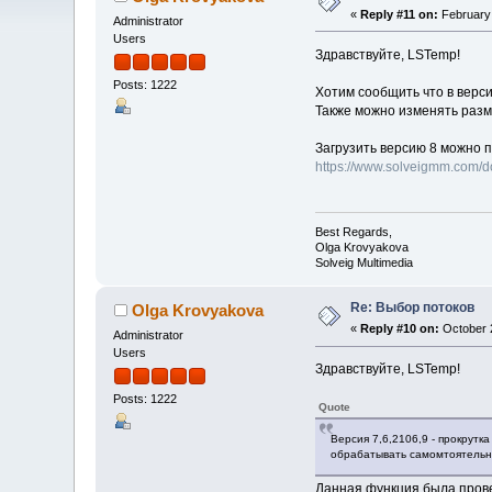
«
Reply #11 on:
February 
Administrator
Users
Здравствуйте, LSTemp!
Posts: 1222
Хотим сообщить что в версии
Также можно изменять разм
Загрузить версию 8 можно п
https://www.solveigmm.com/
Best Regards,
Olga Krovyakova
Solveig Multimedia
Re: Выбор потоков
Olga Krovyakova
«
Reply #10 on:
October 2
Administrator
Users
Здравствуйте, LSTemp!
Posts: 1222
Quote
Версия 7,6,2106,9 - прокрут
обрабатывать самомтоятельн
Данная функция была прове