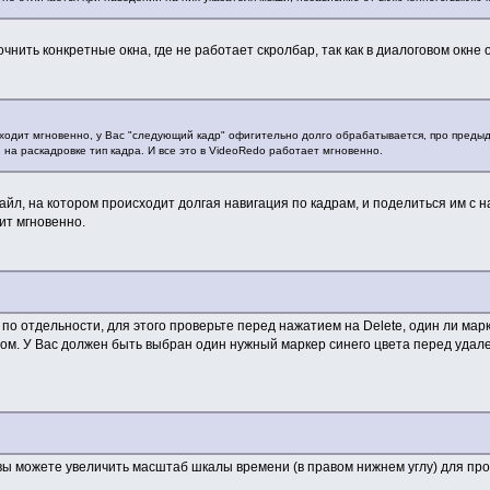
чнить конкретные окна, где не работает скролбар, так как в диалоговом окне 
ходит мгновенно, у Вас "следующий кадр" офигительно долго обрабатывается, про предыд
 на раскадровке тип кадра. И все это в VideoRedo работает мгновенно.
айл, на котором происходит долгая навигация по кадрам, и поделиться им с
ит мгновенно.
о отдельности, для этого проверьте перед нажатием на Delete, один ли мар
ом. У Вас должен быть выбран один нужный маркер синего цвета перед удал
 вы можете увеличить масштаб шкалы времени (в правом нижнем углу) для пр