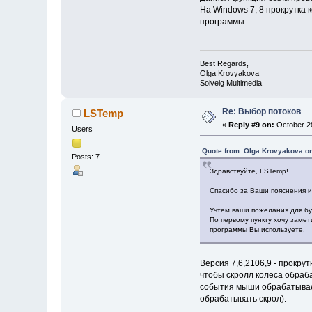
На Windows 7, 8 прокрутка
программы.
Best Regards,
Olga Krovyakova
Solveig Multimedia
Re: Выбор потоков
LSTemp
«
Reply #9 on:
October 28
Users
Quote from: Olga Krovyakova on
Posts: 7
Здравствуйте, LSTemp!
Спасибо за Ваши пояснения и
Учтем ваши пожелания для бу
По первому пункту хочу замет
программы Вы используете.
Версия 7,6,2106,9 - прокр
чтобы скролл колеса обраба
события мыши обрабатывает 
обрабатывать скрол).