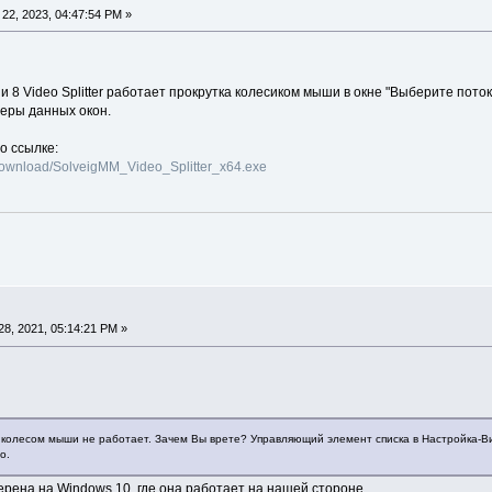
22, 2023, 04:47:54 PM »
 8 Video Splitter работает прокрутка колесиком мыши в окне "Выберите потоки
еры данных окон.
о ссылке:
download/SolveigMM_Video_Splitter_x64.exe
8, 2021, 05:14:21 PM »
ка колесом мыши не работает. Зачем Вы врете? Управляющий элемент списка в Настройка-В
о.
рена на Windows 10, где она работает на нашей стороне.