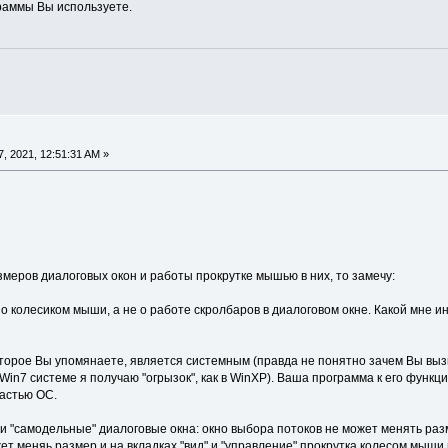
раммы Вы используете.
, 2021, 12:51:31 AM »
меров диалоговых окон и работы прокрутке мышью в них, то замечу:
но колесиком мыши, а не о работе скролбаров в диалоговом окне. Какой мне и
оторое Вы упомянаете, является системным (правда не понятно зачем Вы выз
Win7 системе я получаю "огрызок", как в WinXP). Ваша программа к его функ
частью ОС.
и "самодельные" диалоговые окна: окно выбора потоков не может менять разм
т меняь размер и на вкладках "вид" и "управление" прокрутка колесом мыши 