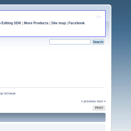
o Editing SDK
|
More Products
|
Site map
|
Facebook
ор потоков
« previous
next »
PRINT