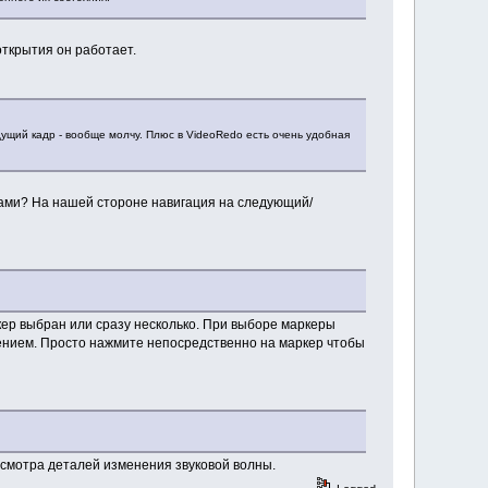
открытия он работает.
ущий кадр - вообще молчу. Плюс в VideoRedo есть очень удобная
 нами? На нашей стороне навигация на следующий/
кер выбран или сразу несколько. При выборе маркеры
ением. Просто нажмите непосредственно на маркер чтобы
осмотра деталей изменения звуковой волны.