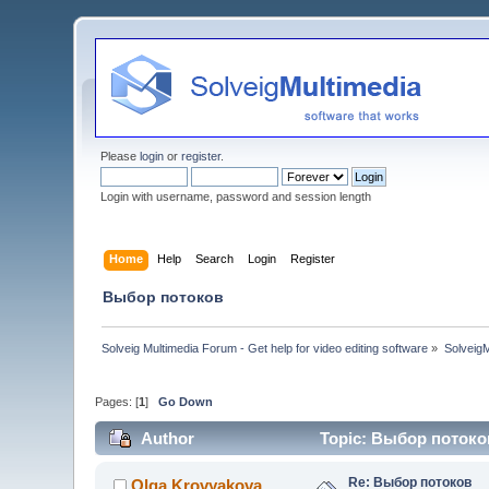
Please
login
or
register
.
Login with username, password and session length
Home
Help
Search
Login
Register
Выбор потоков
Solveig Multimedia Forum - Get help for video editing software
»
Solveig
Pages: [
1
]
Go Down
Author
Topic: Выбор потоков
Re: Выбор потоков
Olga Krovyakova