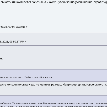
ности (и начинается "обезьяна и очки" - увеличение/уменьшение, скрол туда
01:43:33 AM by LSTemp
»
, 2021, 03:50:57 PM »
е.
ожет менять размер. Инфа в нем обрезается.
акие конкретно окна у вас не меняют размер. Например, диалоговое окно отк
работает. Т.е я всегда вручную скролбар мышью тащить должен для перемотки содержимого
 не отличается при наведении на них указателя мыши, независимо от включенного/выключе