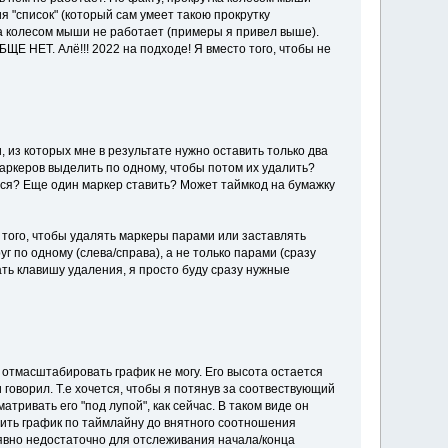
 "список" (который сам умеет такою прокрутку
ка колесом мыши не работает (примеры я привел выше).
Е НЕТ. Алё!!! 2022 на подходе! Я вместо того, чтобы не
из которых мне в результате нужно оставить только два
маркеров выделить по одному, чтобы потом их удалить?
ться? Еще один маркер ставить? Может таймкод на бумажку
 того, чтобы удалять маркеры парами или заставлять
 по одному (слева/справа), а не только парами (сразу
ать клавишу удаления, я просто буду сразу нужные
я отмасштабировать график не могу. Его высота остается
оворил. Т.е хочется, чтобы я потянув за соотвествующий
тривать его "под лупой", как сейчас. В таком виде он
мить график по таймлайну до внятного соотношения
 явно недостаточно для отслеживания начала/конца