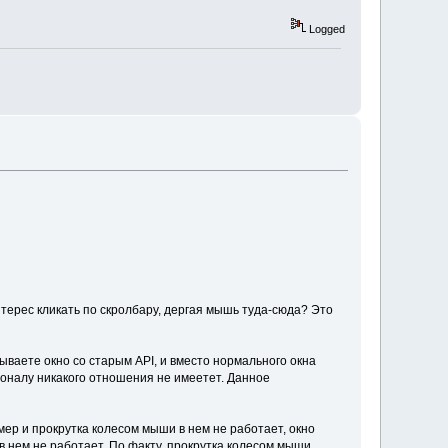
Logged
нтерес кликать по скролбару, дергая мышь туда-сюда? Это
ываете окно со старым API, и вместо нормального окна
ционалу никакого отношения не имеетет. Данное
ер и прокрутка колесом мыши в нем не работает, окно
в нем не работает. По факту, прокрутка колесом мыши