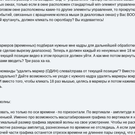
х окнах, только если в окне расположен стандартный win-элемент управления
логовом окне расположены какие-то другие элементы управления, то прокрут
бытий, связанных с вращением колеса мыши (в диалоговых окнах) у Вас ВООБЩ
 крутануть, должен кликать по скролбару? Вы издеваетесь!
аркеров (временных) подбирая нужные мне кадры для дальнейшей обработки, 
ге сделаю вырезку диапазона). Теперь я должен каждый из ненужных мне 18 
 текущей позиции видео в этом процессе должен уйти. А как мне потом верну
ками вводить? Три раза ха-ха.
 команды "удалить маркер (ОДИН) слева/справа от текущей позиции"? Вместо
уально? Дайте возможность не уходя с нужного кадра удалять маркеры вокруг
 вместо того, чтобы кликать 18 раз мышью, целясь в маркеры и потом нажим
ь.
волны:
овать, но только по оси времени - по горизонтали. По вертикали - амплитуде 
енькой. Именно про возможность масштабирования графика по вертикали я и г
тикальный размер графика звуковой волны на свое усмотрение. Чтобы не расма
лкотне разницы амплитуд, разнесенные по времени не отследишь. А если зу
очей части графика останется отрезок времени не длиннее пары секунд, что