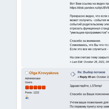
Вот Вам ссылка на видео п
https://disk.yandex.ru/i/pU
Прекрасно видно, что если 
может получить - события м
событий родительскому эле
отрезать функционал станда
"умельцев-программистов" 
Спасибо за внимание.
Сомневаюсь, что Вы что-то 
Если это все же случиться -
На сем считаю тему закрыт
«
Last Edit: October 28, 2021, 
Re: Выбор потоков
Olga Krovyakova
«
Reply #8 on:
October 22
Administrator
Users
Здравствуйте, LSTemp!
Posts: 1222
Спасибо за Ваши пояснения
Учтем ваши пожелания для
По первому пункту хочу зам