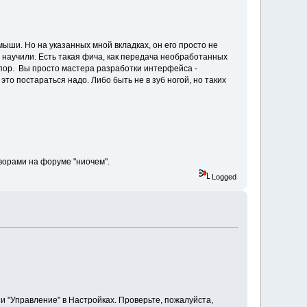
мыши. Но на указанных мной вкладках, он его просто не
е научили. Есть такая фича, как передача необработанных
пор. Вы просто мастера разработки интерфейса -
о постараться надо. Либо быть не в зуб ногой, но таких
ворами на форуме "ниочем".
Logged
 и "Управление" в Настройках. Проверьте, пожалуйста,