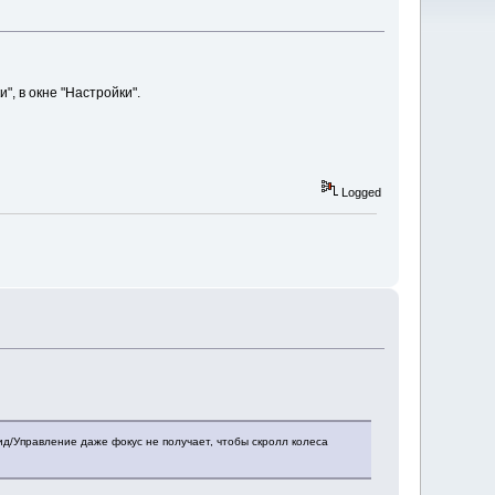
", в окне "Настройки".
Logged
ид/Управление даже фокус не получает, чтобы скролл колеса