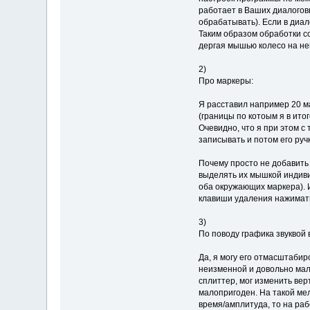
работает в Ваших диалоговы
обрабатывать). Если в диа
Таким образом обработки со
дергая мышью колесо на ней
2)
Про маркеры:
Я расставил например 20 м
(границы по котоым я в ито
Очевидно, что я при этом с
записывать и потом его руч
Почему просто не добавить
выделять их мышкой индивид
оба окружающих маркера). И
клавиши удаления нажимат
3)
По поводу графика звуквой 
Да, я могу его отмасштабир
неизменной и довольно мал
сплиттер, мог изменить вер
малопригоден. На такой ме
время/амплитуда, то на раб