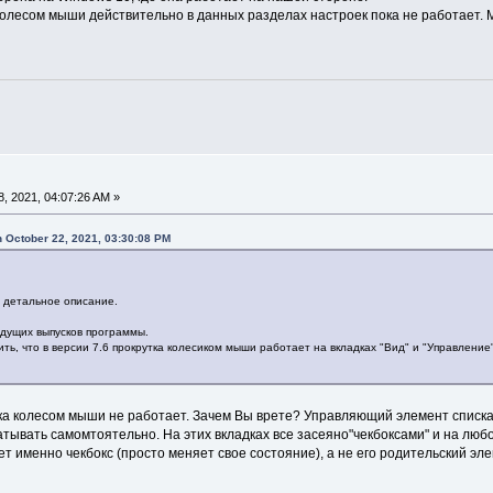
 колесом мыши действительно в данных разделах настроек пока не работает. 
, 2021, 04:07:26 AM »
 October 22, 2021, 03:30:08 PM
 детальное описание.
дущих выпусков программы.
ить, что в версии 7.6 прокрутка колесиком мыши работает на вкладках "Вид" и "Управлени
утка колесом мыши не работает. Зачем Вы врете? Управляющий элемент списка
тывать самомтоятельно. На этих вкладках все засеяно"чекбоксами" и на люб
именно чекбокс (просто меняет свое состояние), а не его родительский элем