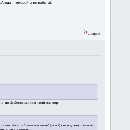
/сюда = геморой, а не работа).
Logged
рытия файлов, меняет свой размер.
 окна. И в этом "мышином глазе" (см.п.1) я еще длжен отличать
нного их состояния.