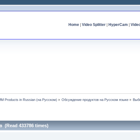
Home
|
Video Splitter
|
HyperCam
|
Vide
MM Products in Russian (на Русском)
»
Обсуждение продуктов на Русском языке
»
Выб
 (Read 433786 times)