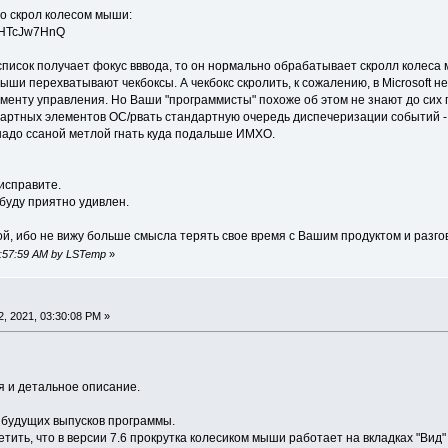
ро скрол колесом мыши:
BVIHTcJw7HnQ
список получает фокус вввода, то он нормально обрабатывает скролл колеса 
ыши перехватывают чекбоксы. А чекбокс скролить, к сожалению, в Microsoft н
менту управления. Но Ваши "программисты" похоже об этом не знают до сих 
ртных элементов ОС/рвать стандартную очередь диспечеризации событий - эт
надо ссаной метлой гнать куда подальше ИМХО.
исправите.
 буду приятно удивлен.
ой, ибо не вижу больше смысла терять свое время с Вашим продуктом и разго
04:57:59 AM by LSTemp
»
, 2021, 03:30:08 PM »
 и детальное описание.
 будущих выпусков программы.
етить, что в версии 7.6 прокрутка колесиком мыши работает на вкладках "Вид"