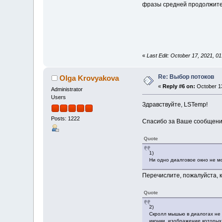
фразы средней продолжитель
«
Last Edit: October 17, 2021, 
Re: Выбор потоков
Olga Krovyakova
«
Reply #6 on:
October 13
Administrator
Users
Здравствуйте, LSTemp!
Posts: 1222
Спасибо за Ваше сообщени
Quote
1)
Ни одно диалговое окно не м
Перечислите, пожалуйста, к
Quote
2)
Скролл мышью в диалогах не 
иконки, изображение которых