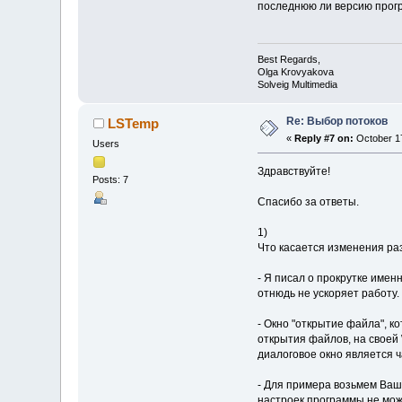
последнюю ли версию прог
Best Regards,
Olga Krovyakova
Solveig Multimedia
Re: Выбор потоков
LSTemp
«
Reply #7 on:
October 17
Users
Здравствуйте!
Posts: 7
Спасибо за ответы.
1)
Что касается изменения раз
- Я писал о прокрутке имен
отнюдь не ускоряет работу.
- Окно "открытие файла", к
открытия файлов, на своей 
диалоговое окно является 
- Для примера возьмем Ваш
настроек программы не може