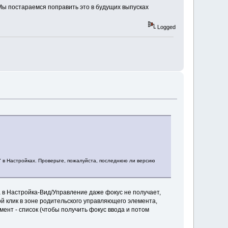
Мы постараемся поправить это в будущих выпусках
Logged
е" в Настройках. Проверьте, пожалуйста, последнюю ли версию
 в Настройка-Вид/Управление даже фокус не получает,
ой клик в зоне родительского управляющего элемента,
ент - список (чтобы получить фокус ввода и потом