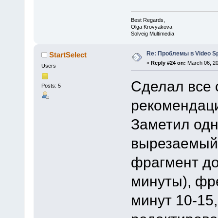
Best Regards,
Olga Krovyakova
Solveig Multimedia
Re: Проблемы в Video Spl
StartSelect
«
Reply #24 on:
March 06, 20
Users
Сделал все 
Posts: 5
рекомендаци
Заметил одн
вырезаемый 
фрагмент д
минуты), фр
минут 10-15,