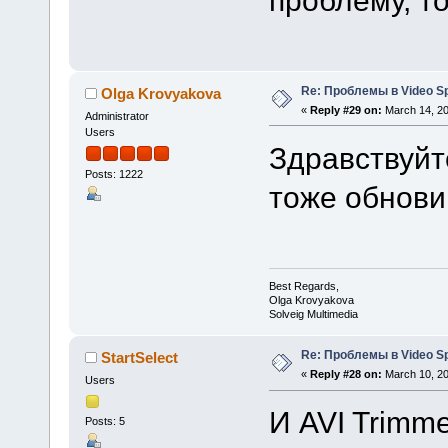
Re: Проблемы в Video Spl
Olga Krovyakova
«
Reply #29 on:
March 14, 20
Administrator
Users
Здравствуйт
Posts: 1222
тоже обнови
Best Regards,
Olga Krovyakova
Solveig Multimedia
Re: Проблемы в Video Spl
StartSelect
«
Reply #28 on:
March 10, 20
Users
И AVI Trimm
Posts: 5