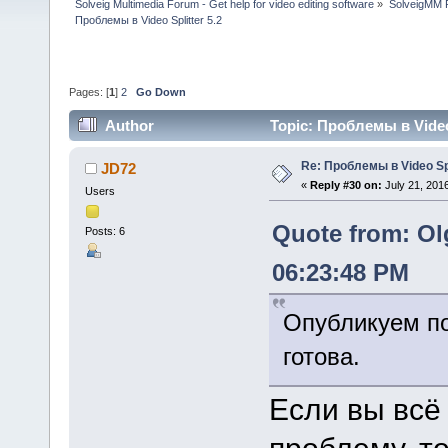
Solveig Multimedia Forum - Get help for video editing software
»
SolveigMM P
Проблемы в Video Splitter 5.2
Pages: [
1
]
2
Go Down
Author
Topic: Проблемы в Video 
Re: Проблемы в Video Spl
JD72
«
Reply #30 on:
July 21, 201
Users
Quote from: Ol
Posts: 6
06:23:48 PM
Опубликуем по
готова.
Если вы всё
проблему, то