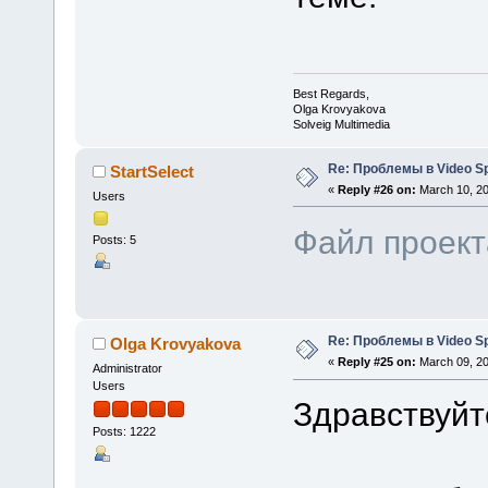
Best Regards,
Olga Krovyakova
Solveig Multimedia
Re: Проблемы в Video Spl
StartSelect
«
Reply #26 on:
March 10, 20
Users
Файл проект
Posts: 5
Re: Проблемы в Video Spl
Olga Krovyakova
«
Reply #25 on:
March 09, 20
Administrator
Users
Здравствуйте
Posts: 1222