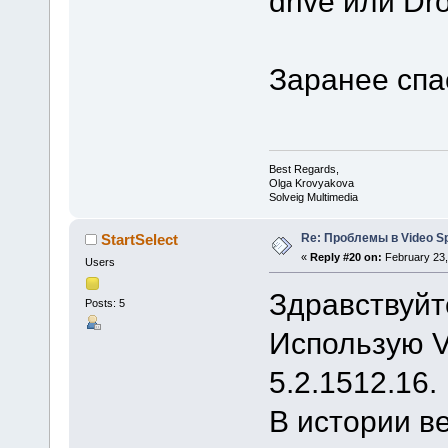
drive или D
Заранее спа
Best Regards,
Olga Krovyakova
Solveig Multimedia
Re: Проблемы в Video Spl
StartSelect
«
Reply #20 on:
February 23,
Users
Здравствуйт
Posts: 5
Использую Vi
5.2.1512.16.
В истории в