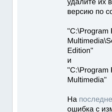
удалите их 
версию по с
"C:\Program 
Multimedia\S
Edition"
и
"C:\Program 
Multimedia"
На
последне
ошибка с из