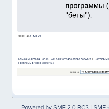
программы (
"беты").
Pages: [
1
]
2
Go Up
Solveig Multimedia Forum - Get help for video editing software
»
SolveigMM P
Проблемы в Video Splitter 5.2
Jump to:
Powered by SMF 2.0 RC3
|
SMF ©