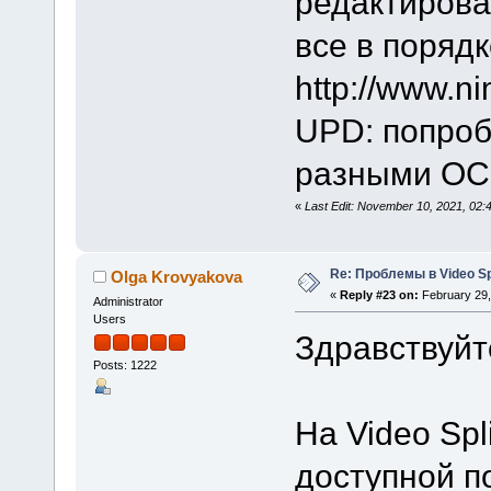
редактирова
все в порядк
http://www.n
UPD: попроб
разными ОС -
«
Last Edit: November 10, 2021, 02
Re: Проблемы в Video Spl
Olga Krovyakova
«
Reply #23 on:
February 29,
Administrator
Users
Здравствуйте
Posts: 1222
На Video Spli
доступной п