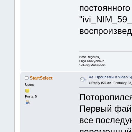
постоянного
"ivi_NIM_59
воспроизвед
Best Regards,
Olga Krovyakova
Solveig Multimedia
Re: Проблемы в Video Spl
StartSelect
«
Reply #22 on:
February 28,
Users
Поторопился 
Posts: 5
Первый файл
все последу
переменный