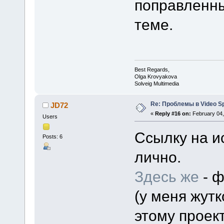
поправленны
теме.
Best Regards,
Olga Krovyakova
Solveig Multimedia
Re: Проблемы в Video Spl
JD72
«
Reply #16 on:
February 04,
Users
Ссылку на и
Posts: 6
лично.
Здесь же
- ф
(у меня жут
этому проект