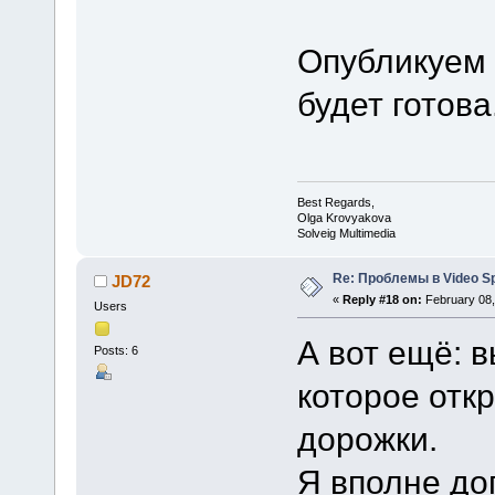
Опубликуем 
будет готова
Best Regards,
Olga Krovyakova
Solveig Multimedia
Re: Проблемы в Video Spl
JD72
«
Reply #18 on:
February 08,
Users
А вот ещё: 
Posts: 6
которое отк
дорожки.
Я вполне до