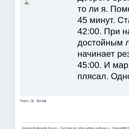
то ли я. По
45 минут. Ст
42:00. При н
достойным л
начинает рез
45:00. И ма
плясал. Одно
Pages: [
1
]
Go Up
Solveig Multimedia Forum - Get help for video editing software
»
SolveigMM P