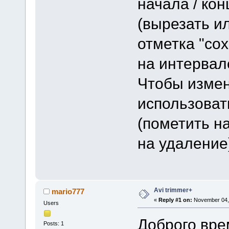
начала / кон
(вырезать и
отметка "со
на интервале
Чтобы измен
использоват
(пометить н
на удаление
Avi trimmer+
mario777
«
Reply #1 on:
November 04, 
Users
Доброго врем
Posts: 1