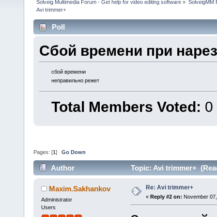
Solveig Multimedia Forum - Get help for video editing software
»
SolveigMM P
Avi trimmer+
Poll
Сбой времени при наре
сбой времени
неправильно режет
Total Members Voted:
0
Pages: [
1
]
Go Down
Author
Topic: Avi trimmer+ (Rea
Re: Avi trimmer+
Maxim.Sakhankov
«
Reply #2 on:
November 07, 
Administrator
Users