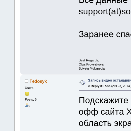
support(at)s
Заранее спа
Best Regards,
Olga Krovyakova
Solveig Multimedia
Запись видео останавли
Fedosyk
«
Reply #1 on:
April 23, 2014
Users
Подскажите 
Posts: 6
офф сайта X
область экра