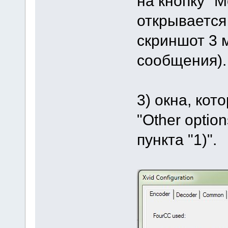
на кнопку "Mo
открывается 
скриншот 3 
сообщения).
3) окна, кот
"Other optio
пункта "1)".