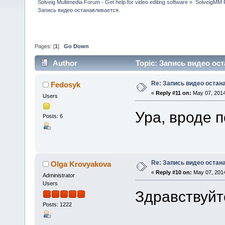
Solveig Multimedia Forum - Get help for video editing software
»
SolveigMM P
Запись видео останавливается.
Pages: [
1
]
Go Down
Author
Topic: Запись видео ост
Re: Запись видео остан
Fedosyk
«
Reply #11 on:
May 07, 2014
Users
Ура, вроде п
Posts: 6
Re: Запись видео остан
Olga Krovyakova
«
Reply #10 on:
May 07, 2014
Administrator
Users
Здравствуйт
Posts: 1222