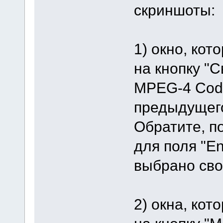
скриншоты:
1) окно, кот
на кнопку "С
MPEG-4 Code
предыдущег
Обратите, п
для поля "E
выбрано свой
2) окна, кот