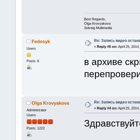
Best Regards,
Olga Krovyakova
Solveig Multimedia
Re: Запись видео остан
Fedosyk
«
Reply #5 on:
April 25, 2014
Users
в архиве скр
Posts: 6
перепровери
Re: Запись видео остан
Olga Krovyakova
«
Reply #4 on:
April 25, 2014
Administrator
Users
Здравствуйт
Posts: 1222