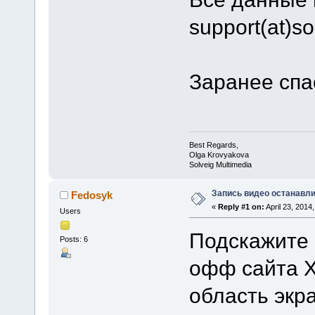
support(at)s
Заранее спа
Best Regards,
Olga Krovyakova
Solveig Multimedia
Запись видео останавли
Fedosyk
«
Reply #1 on:
April 23, 2014
Users
Подскажите 
Posts: 6
офф сайта X
область экра