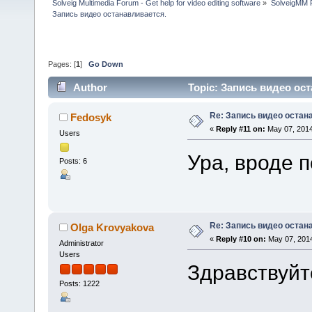
Solveig Multimedia Forum - Get help for video editing software
»
SolveigMM P
Запись видео останавливается.
Pages: [
1
]
Go Down
Author
Topic: Запись видео ост
Re: Запись видео остан
Fedosyk
«
Reply #11 on:
May 07, 2014
Users
Ура, вроде п
Posts: 6
Re: Запись видео остан
Olga Krovyakova
«
Reply #10 on:
May 07, 2014
Administrator
Users
Здравствуйт
Posts: 1222