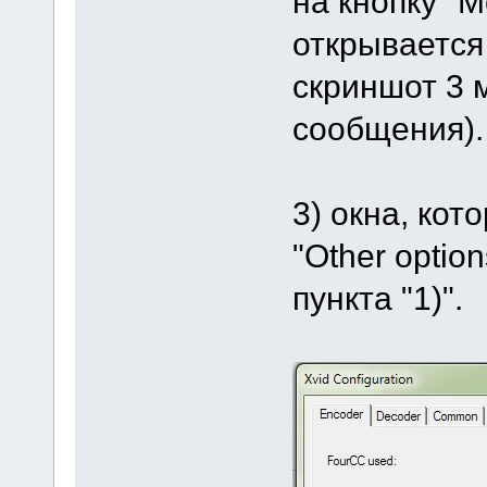
на кнопку "Mo
открывается 
скриншот 3 
сообщения).
3) окна, кот
"Other optio
пункта "1)".