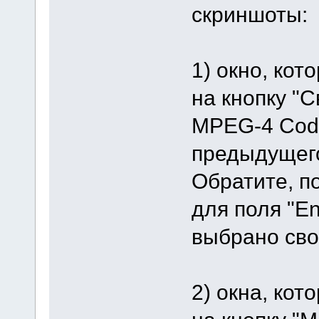
скриншоты:
1) окно, кот
на кнопку "С
MPEG-4 Code
предыдущег
Обратите, п
для поля "E
выбрано свой
2) окна, кот