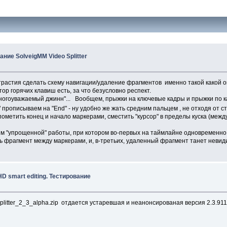
ание SolveigMM Video Splitter
трастия сделать схему навигации/удаление фрагментов именно такой какой 
ор горячих клавиш есть, за что безусловно респект.
 многоуважаемый джинн"... Вообщем, прыжки на ключевые кадры и прыжки по 
 прописываем на "End" - ну удобно же жать средним пальцем , не отходя от с
ометить конец и начало маркерами, сместить "курсор" в пределы куска (между 
жим "упрощенной" работы, при котором во-первых на таймлайне одновременно 
лять фрагмент между маркерами, и, в-третьих, удаленный фрагмент танет невид
D smart editing. Тестирование
plitter_2_3_alpha.zip отдается устаревшая и неанонсированая версия 2.3.911.