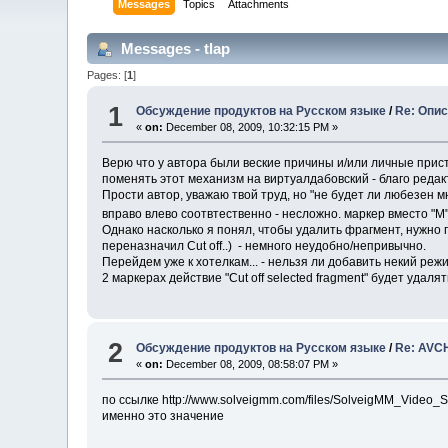
Messages
Topics
Attachments
Messages - tlap
Pages: [
1
]
1
Обсуждение продуктов на Русском языке
/
Re: Опис
«
on:
December 08, 2009, 10:32:15 PM »
Верю что у автора были веские причины и/или личные прис
поменять этот механизм на виртуалдабовский - благо редакт
Прости автор, уважаю твой труд, но "не будет ли любезен
вправо влево соотвтественно - несложно. маркер вместо "М"
Однако насколько я понял, чтобы удалить фрагмент, нужно п
переназначил Cut off..) - немного неудобно/непривычно.
Перейдем уже к хотелкам... - нельзя ли добавить некий ре
2 маркерах действие "Сut off selected fragment" будет уда
2
Обсуждение продуктов на Русском языке
/
Re: AVCH
«
on:
December 08, 2009, 08:58:07 PM »
по ссылке http://www.solveigmm.com/files/SolveigMM_Video_S
именно это значение