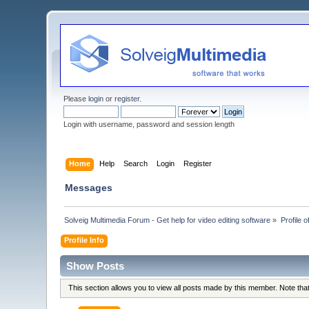
Please
login
or
register
.
Login with username, password and session length
Home
Help
Search
Login
Register
Messages
Solveig Multimedia Forum - Get help for video editing software
»
Profile o
Profile Info
Show Posts
This section allows you to view all posts made by this member. Note th