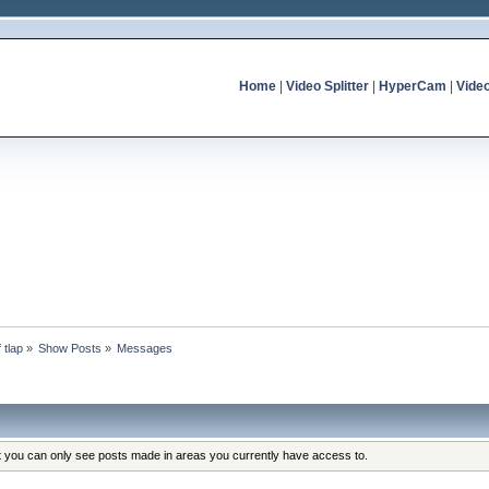
Home
|
Video Splitter
|
HyperCam
|
Vide
f tlap
»
Show Posts
»
Messages
at you can only see posts made in areas you currently have access to.