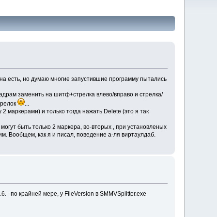
она есть, но думаю многие запустившие программу пытались
кадрам заменить на шитф+стрелка влево/вправо и стрелка/
трелок
...
2 маркерами) и только тогда нажать Delete (это я так
могут быть только 2 маркера, во-вторых , при установленых
им. Вообщем, как я и писал, поведение а-ля виртаулдаб.
6. по крайней мере, у FileVersion в SMMVSplitter.exe