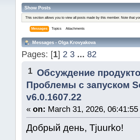
Show Posts
This section allows you to view all posts made by this member. Note that y
Messages
Topics
Attachments
Messages - Olga Krovyakova
Pages: [
1
]
2
3
...
82
1
Обсуждение продукто
Проблемы с запуском Sol
v6.0.1607.22
«
on:
March 31, 2026, 06:41:55
Добрый день, Tjuurko!