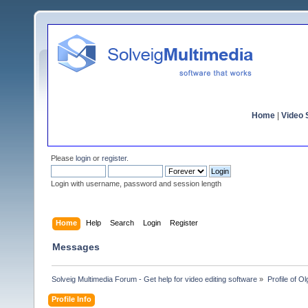
Home
|
Video S
Please
login
or
register
.
Login with username, password and session length
Home
Help
Search
Login
Register
Messages
Solveig Multimedia Forum - Get help for video editing software
»
Profile of 
Profile Info