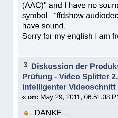
(AAC)" and I have no sound
symbol "ffdshow audiodeco
have sound.
Sorry for my english I am f
3
Diskussion der Produk
Prüfung - Video Splitter 
intelligenter Videoschnitt
«
on:
May 29, 2011, 06:51:08 P
...DANKE...