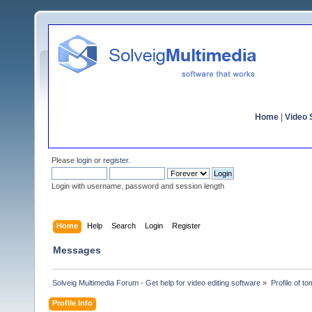
Home
|
Video S
Please
login
or
register
.
Login with username, password and session length
Home
Help
Search
Login
Register
Messages
Solveig Multimedia Forum - Get help for video editing software
»
Profile of 
Profile Info