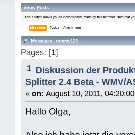
Show Posts
This section allows you to view all posts made by this member. Note that y
Messages
Topics
Attachments
Messages - tommy123
Pages: [
1
]
1
Diskussion der Produk
Splitter 2.4 Beta - WMV/AS
«
on:
August 10, 2011, 04:20:0
Hallo Olga,
Also ich habe jetzt die ve