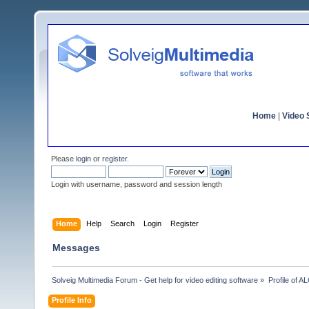
Home
|
Video S
Please
login
or
register
.
Login with username, password and session length
Home
Help
Search
Login
Register
Messages
Solveig Multimedia Forum - Get help for video editing software
»
Profile of 
Profile Info