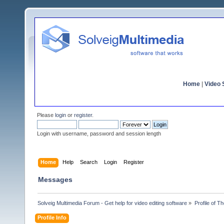
Home
|
Video S
Please
login
or
register
.
Login with username, password and session length
Home
Help
Search
Login
Register
Messages
Solveig Multimedia Forum - Get help for video editing software
»
Profile of T
Profile Info