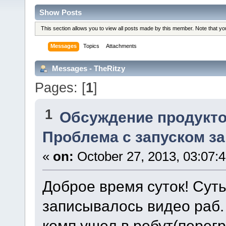
Show Posts
This section allows you to view all posts made by this member. Note that y
Messages
Topics
Attachments
Messages - TheRitzy
Pages: [
1
]
1
Обсуждение продукто
Проблема с запуском за
«
on:
October 27, 2013, 03:07:
Доброе время суток! Суть
записывалось видео раб. 
комп ушел в ребут(перег