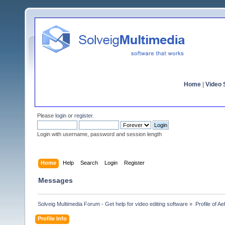
Home
|
Video S
Please
login
or
register
.
Login with username, password and session length
Home
Help
Search
Login
Register
Messages
Solveig Multimedia Forum - Get help for video editing software
»
Profile of A
Profile Info