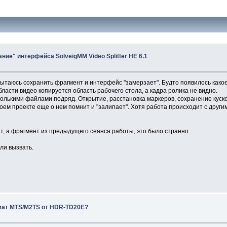
ние" интерфейса SolveigMM Video Splitter HE 6.1
таюсь сохранить фрагмент и интерфейс "замерзает". Будто появилось какое 
асти видео копируется область рабочего стола, а кадра ролика не видно.
лькими файлами подряд. Открытие, расстановка маркеров, сохранение кусков
оем проекте еще о нем помнит и "залипает". Хотя работа происходит с други
т, а фрагмент из предыдущего сеанса работы, это было странно.
сли вызвать.
мат MTS/M2TS от HDR-TD20E?