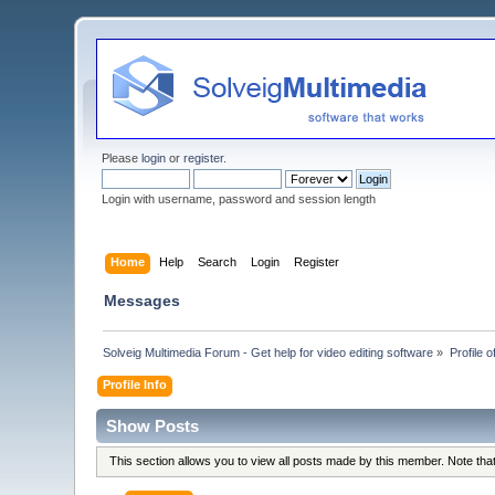
Please
login
or
register
.
Login with username, password and session length
Home
Help
Search
Login
Register
Messages
Solveig Multimedia Forum - Get help for video editing software
»
Profile o
Profile Info
Show Posts
This section allows you to view all posts made by this member. Note th