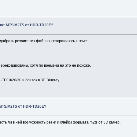
мат MTS/M2TS от HDR-TD20E?
подобрать резчик этих файлов, возвращаюсь к теме.
перекодированы, хотя по времени на это не похоже.
TD10/20/30 и близок в 3D Blueray
MTS/M2TS от HDR-TD20E?
есть ли в ней возможность резки и клейки формата m2ts от 3D камер.