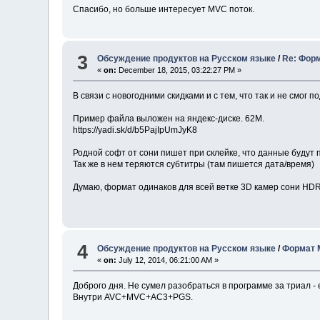
Спасибо, но больше интересует MVC поток.
3
Обсуждение продуктов на Русском языке
/
Re: Фор
«
on:
December 18, 2015, 03:22:27 PM »
В связи с новогодними скидками и с тем, что так и не смог 
Пример файла выложен на яндекс-диске. 62M.
https://yadi.sk/d/b5PajIpUmJyK8
Родной софт от сони пишет при склейке, что данные будут 
Так же в нем теряются субтитры (там пишется дата/время)
Думаю, формат одинаков для всей ветке 3D камер сони HDR-
4
Обсуждение продуктов на Русском языке
/
Формат 
«
on:
July 12, 2014, 06:21:00 AM »
Доброго дня. Не сумел разобраться в программе за триал - 
Внутри AVC+MVC+AC3+PGS.