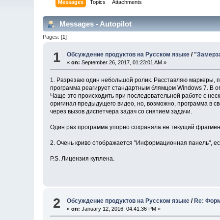
Messages
Topics
Attachments
Messages - Autopilot
Pages: [
1
]
1
Обсуждение продуктов на Русском языке
/
"Замерза
«
on:
September 26, 2017, 01:23:01 AM »
1. Разрезаю один небольшой ролик. Расставляю маркеры, пы
программа реагирует стандартным блямцом Windows 7. В обл
Чаще это происходить при последовательной работе с неско
оригинал предыдущего видео, но, возможно, программа в св
через вызов диспетчера задач со снятием задачи.
Один раз программа упорно сохраняла не текущий фрагмен
2. Очень криво отображается "Информационная панель", е
P.S. Лицензия куплена.
2
Обсуждение продуктов на Русском языке
/
Re: Фор
«
on:
January 12, 2016, 04:41:36 PM »