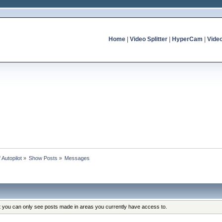
Home
|
Video Splitter
|
HyperCam
|
Vide
f Autopilot
»
Show Posts
»
Messages
at you can only see posts made in areas you currently have access to.