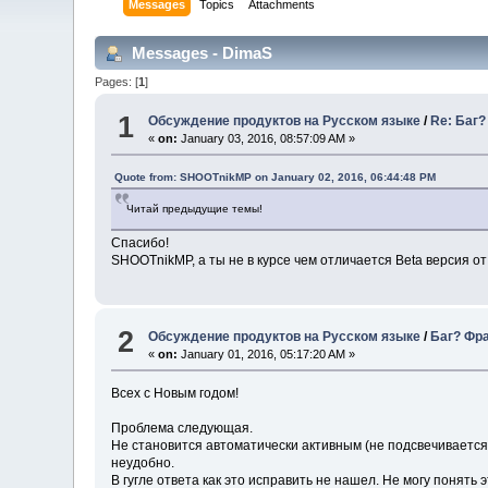
Messages
Topics
Attachments
Messages - DimaS
Pages: [
1
]
1
Обсуждение продуктов на Русском языке
/
Re: Баг
«
on:
January 03, 2016, 08:57:09 AM »
Quote from: SHOOTnikMP on January 02, 2016, 06:44:48 PM
Читай предыдущие темы!
Спасибо!
SHOOTnikMP, а ты не в курсе чем отличается Beta версия 
2
Обсуждение продуктов на Русском языке
/
Баг? Фр
«
on:
January 01, 2016, 05:17:20 AM »
Всех с Новым годом!
Проблема следующая.
Не становится автоматически активным (не подсвечивается
неудобно.
В гугле ответа как это исправить не нашел. Не могу понять 