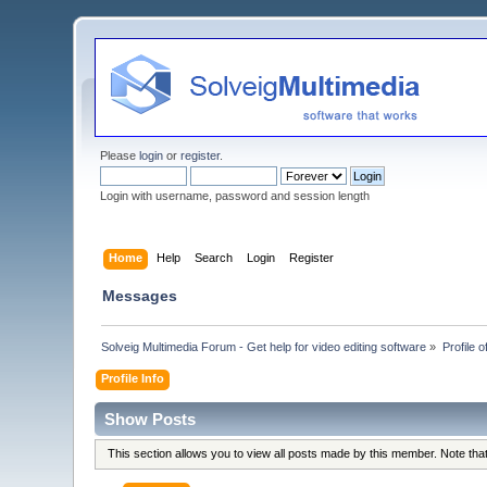
Please
login
or
register
.
Login with username, password and session length
Home
Help
Search
Login
Register
Messages
Solveig Multimedia Forum - Get help for video editing software
»
Profile 
Profile Info
Show Posts
This section allows you to view all posts made by this member. Note th