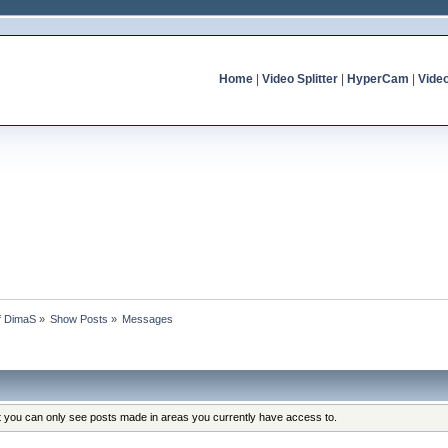
Home
|
Video Splitter
|
HyperCam
|
Vide
of DimaS
»
Show Posts
»
Messages
at you can only see posts made in areas you currently have access to.