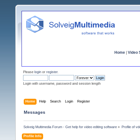
Home
|
Video S
Please
login
or
register
.
Login with username, password and session length
Home
Help
Search
Login
Register
Messages
Solveig Multimedia Forum - Get help for video editing software
»
Profile of 
Profile Info