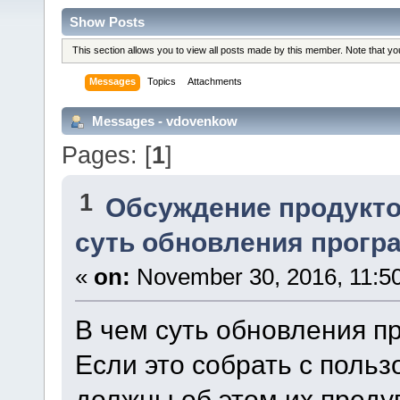
Show Posts
This section allows you to view all posts made by this member. Note that y
Messages
Topics
Attachments
Messages - vdovenkow
Pages: [
1
]
1
Обсуждение продукто
суть обновления прог
«
on:
November 30, 2016, 11:5
В чем суть обновления п
Если это собрать с польз
должны об этом их преду