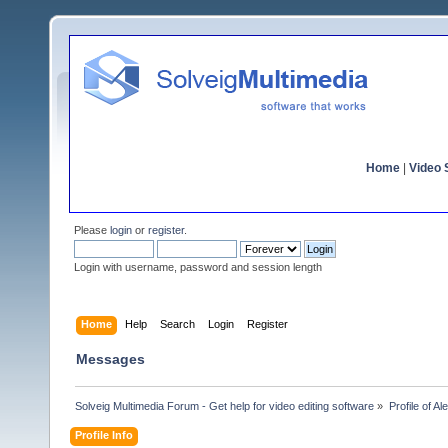
Home
|
Video S
Please
login
or
register
.
Login with username, password and session length
Home
Help
Search
Login
Register
Messages
Solveig Multimedia Forum - Get help for video editing software
»
Profile of A
Profile Info