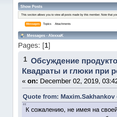
Show Posts
This section allows you to view all posts made by this member. Note that y
Messages
Topics
Attachments
Messages - AlexxaK
Pages: [
1
]
1
Обсуждение продукто
Квадраты и глюки при р
«
on:
December 02, 2019, 03:4
Quote from: Maxim.Sakhankov 
К сожалению, не имея на свое