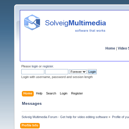
Home
|
Video S
Please
login
or
register
.
Login with username, password and session length
Home
Help
Search
Login
Register
Messages
Solveig Multimedia Forum - Get help for video editing software
»
Profile of 
Profile Info