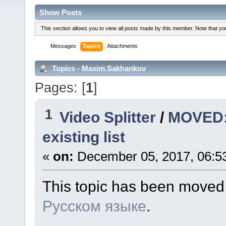
Show Posts
This section allows you to view all posts made by this member. Note that y
Messages
Topics
Attachments
Topics - Maxim.Sakhankov
Pages: [
1
]
1
Video Splitter
/
MOVED: 
existing list
«
on:
December 05, 2017, 06:5
This topic has been moved
Русском языке
.