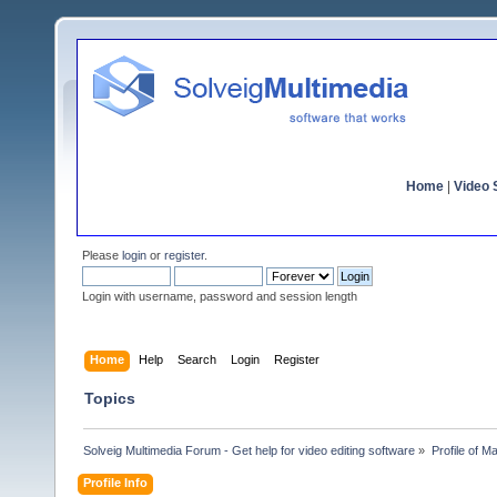
Home
|
Video S
Please
login
or
register
.
Login with username, password and session length
Home
Help
Search
Login
Register
Topics
Solveig Multimedia Forum - Get help for video editing software
»
Profile of 
Profile Info