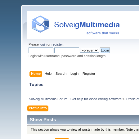
Please
login
or
register
.
Login with username, password and session length
Home
Help
Search
Login
Register
Topics
Solveig Multimedia Forum - Get help for video editing software
»
Profile 
Profile Info
Show Posts
This section allows you to view all posts made by this member. Note th