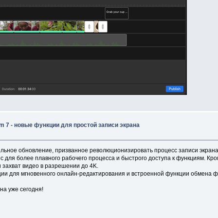
 7 - новые функции для простой записи экрана
льное обновление, призванное революционизировать процесс записи экрана
ля более плавного рабочего процесса и быстрого доступа к функциям. Кроме
 захват видео в разрешении до 4K.
ии для мгновенного онлайн-редактирования и встроенной функции обмена ф
на уже сегодня!