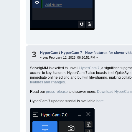
3
HyperCam
/
HyperCam 7 - New features for clever vid
«
on:
February 12, 2026, 06:20:51 PM »
SolveigMM is excited to unveil
HyperCam 7
, a significant upgr
access to key features, HyperCam 7 also boasts Intel QuickSync
immediate online editing and built-in file-sharing, making coll
features and changes
.
Read our
press release
to discover more.
Download HyperCam
HyperCam 7 updated tutorial is available
here
.