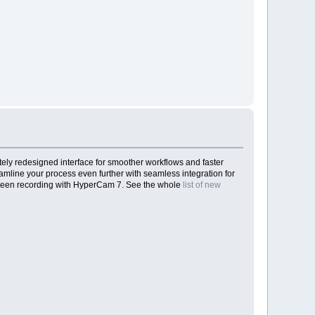
tely redesigned interface for smoother workflows and faster
mline your process even further with seamless integration for
y screen recording with HyperCam 7. See the whole
list of new