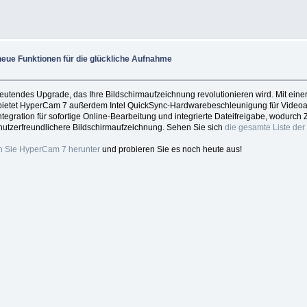
eue Funktionen für die glückliche Aufnahme
deutendes Upgrade, das Ihre Bildschirmaufzeichnung revolutionieren wird. Mit eine
en bietet HyperCam 7 außerdem Intel QuickSync-Hardwarebeschleunigung für Videoa
Integration für sofortige Online-Bearbeitung und integrierte Dateifreigabe, wodu
nutzerfreundlichere Bildschirmaufzeichnung. Sehen Sie sich
die gesamte Liste de
 Sie HyperCam 7 herunter
und probieren Sie es noch heute aus!