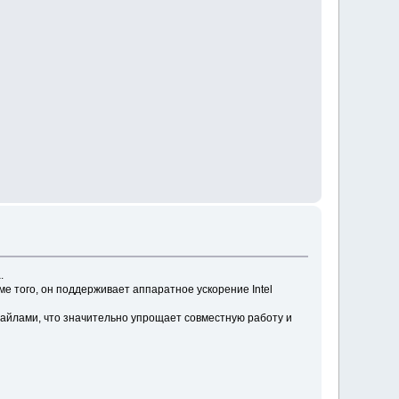
.
 того, он поддерживает аппаратное ускорение Intel
айлами, что значительно упрощает совместную работу и