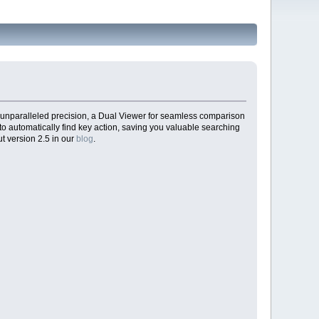
 unparalleled precision, a Dual Viewer for seamless comparison
to automatically find key action, saving you valuable searching
t version 2.5 in our
blog
.