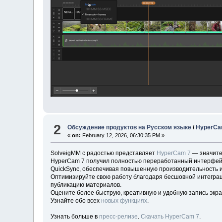
2
Обсуждение продуктов на Русском языке
/
HyperCam
«
on:
February 12, 2026, 06:30:35 PM »
SolveigMM с радостью представляет
HyperCam 7
— значите
HyperCam 7 получил полностью переработанный интерфейс д
QuickSync, обеспечивая повышенную производительность и
Оптимизируйте свою работу благодаря бесшовной интеграц
публикацию материалов.
Оцените более быструю, креативную и удобную запись экра
Узнайте обо всех
новых функциях
.
Узнать больше в
пресс-релизе
.
Скачать HyperCam 7
.