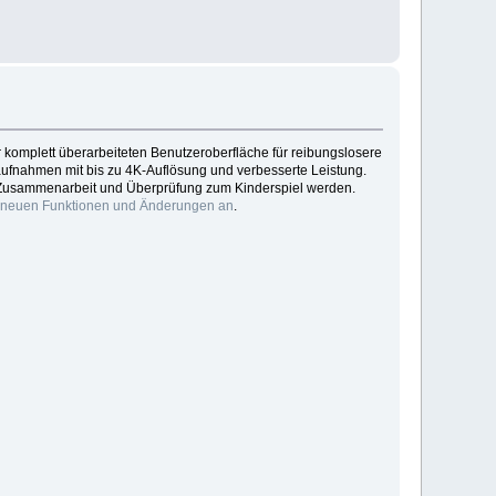
r komplett überarbeiteten Benutzeroberfläche für reibungslosere
ufnahmen mit bis zu 4K-Auflösung und verbesserte Leistung.
rch Zusammenarbeit und Überprüfung zum Kinderspiel werden.
r neuen Funktionen und Änderungen an
.