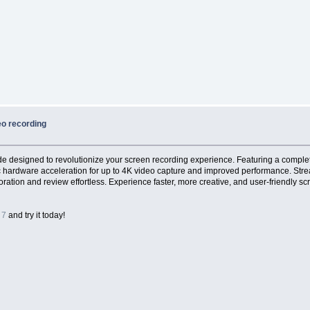
eo recording
ade designed to revolutionize your screen recording experience. Featuring a comple
 hardware acceleration for up to 4K video capture and improved performance. Strea
aboration and review effortless. Experience faster, more creative, and user-friendl
 7
and try it today!