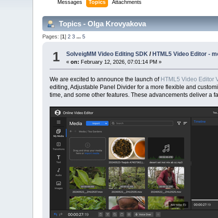
Messages
Topics
Attachments
Topics - Olga Krovyakova
Pages: [
1
]
2
3
...
5
1
SolveigMM Video Editing SDK
/
HTML5 Video Editor - me
«
on:
February 12, 2026, 07:01:14 PM »
We are excited to announce the launch of
HTML5 Video Editor V
editing, Adjustable Panel Divider for a more flexible and custom
time, and some other features. These advancements deliver a fas