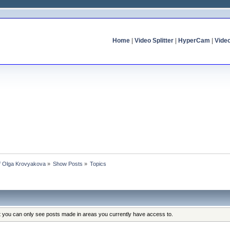
Home
|
Video Splitter
|
HyperCam
|
Vide
of Olga Krovyakova
»
Show Posts
»
Topics
at you can only see posts made in areas you currently have access to.