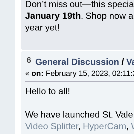
Don’t miss out—this speci
January 19th
. Shop now a
year yet!
6
General Discussion
/
V
«
on:
February 15, 2023, 02:11
Hello to all!
We have launched St. Valent
Video Splitter
,
HyperCam
,