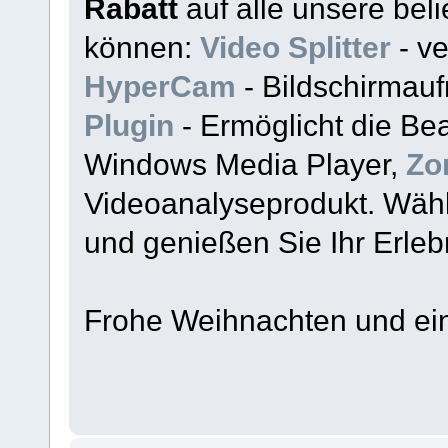
Rabatt
auf alle unsere bel
können:
Video Splitter
- ve
HyperCam
- Bildschirmau
Plugin
- Ermöglicht die Bea
Windows Media Player,
Zo
Videoanalyseprodukt. Wähl
und genießen Sie Ihr Erleb
Frohe Weihnachten und ein