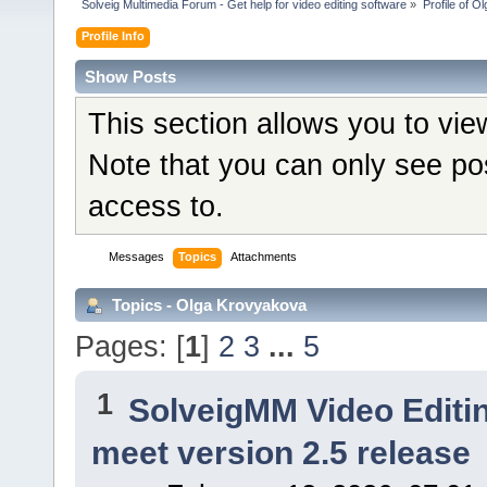
Solveig Multimedia Forum - Get help for video editing software
»
Profile of 
Profile Info
Show Posts
This section allows you to vi
Note that you can only see po
access to.
Messages
Topics
Attachments
Topics - Olga Krovyakova
Pages: [
1
]
2
3
...
5
1
SolveigMM Video Editi
meet version 2.5 release