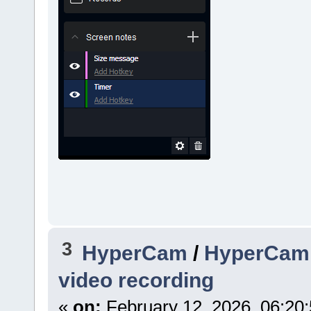
3
HyperCam
/
HyperCam 7
video recording
«
on:
February 12, 2026, 06:20