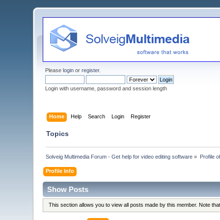
Please
login
or
register
.
Login with username, password and session length
Home
Help
Search
Login
Register
Topics
Solveig Multimedia Forum - Get help for video editing software
»
Profile o
Profile Info
Show Posts
This section allows you to view all posts made by this member. Note th