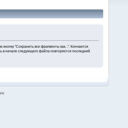
ю кнопку "Сохранить все фрагменты как...". Кончаются
есть в начале следующего файла повторяется последний
are