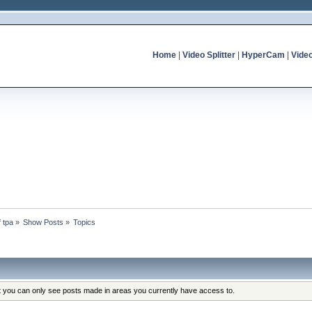
Home
|
Video Splitter
|
HyperCam
|
Vide
f tpa
»
Show Posts
»
Topics
at you can only see posts made in areas you currently have access to.