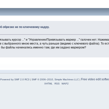
б обрезке не по ключевому кадру.
ывать курсор ..." и "Управление/Привязывать маркер ..." галочек нет. Нажима
е с выбранного мною меcта, а чуть раньше (видимо с ключевого файла). То 
то бы файлы начинались именно там, где им задано маркером?
Free video edit softw
Powered by SMF 2.0 RC3
|
SMF © 2006–2010, Simple Machines LLC
|
XHTML
RSS
WAP2