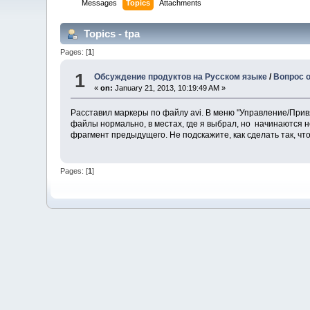
Messages
Topics
Attachments
Topics - tpa
Pages: [
1
]
1
Обсуждение продуктов на Русском языке
/
Вопрос о
«
on:
January 21, 2013, 10:19:49 AM »
Расставил маркеры по файлу avi. В меню "Управление/Привяз
файлы нормально, в местах, где я выбрал, но начинаются н
фрагмент предыдущего. Не подскажите, как сделать так, ч
Pages: [
1
]