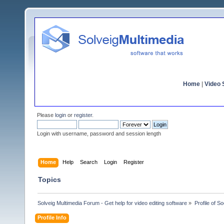
Home
|
Video S
Please
login
or
register
.
Login with username, password and session length
Home
Help
Search
Login
Register
Topics
Solveig Multimedia Forum - Get help for video editing software
»
Profile of S
Profile Info