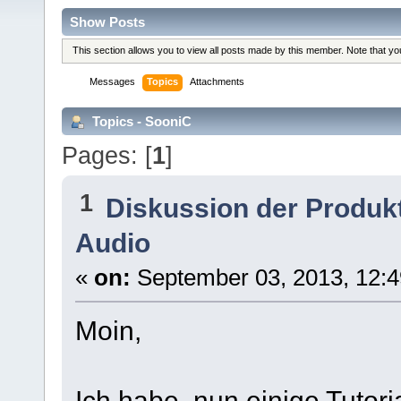
Show Posts
This section allows you to view all posts made by this member. Note that y
Messages
Topics
Attachments
Topics - SooniC
Pages: [
1
]
1
Diskussion der Produk
Audio
«
on:
September 03, 2013, 12:4
Moin,
Ich habe nun einige Tutori