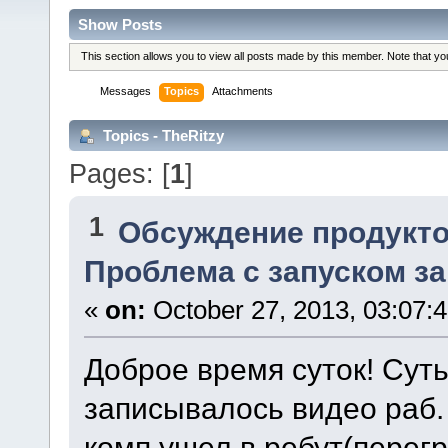
Show Posts
This section allows you to view all posts made by this member. Note that y
Messages
Topics
Attachments
Topics - TheRitzy
Pages: [
1
]
1
Обсуждение продукто
Проблема с запуском за
«
on:
October 27, 2013, 03:07:
Доброе время суток! Суть
записывалось видео раб. 
комп ушел в ребут(перег