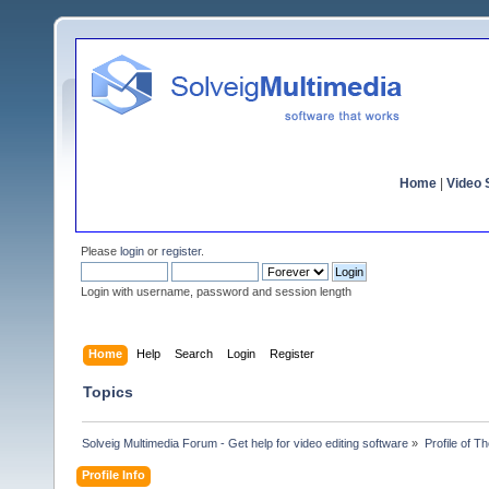
Home
|
Video S
Please
login
or
register
.
Login with username, password and session length
Home
Help
Search
Login
Register
Topics
Solveig Multimedia Forum - Get help for video editing software
»
Profile of T
Profile Info