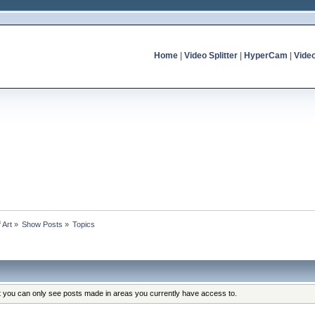
Home
|
Video Splitter
|
HyperCam
|
Vide
f Art
»
Show Posts
»
Topics
at you can only see posts made in areas you currently have access to.