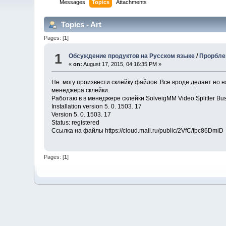
Messages
Topics
Attachments
Topics - Art
Pages: [
1
]
1
Обсуждение продуктов на Русском языке
/
Прорбле
«
on:
August 17, 2015, 04:16:35 PM »
Не могу произвести склейку файлов. Все вроде делает но н
менеджера склейки.
Работаю в в менеджере склейки SolveigMM Video Splitter Bus
Installation version 5. 0. 1503. 17
Version 5. 0. 1503. 17
Status: registered
Ссылка на файлы https://cloud.mail.ru/public/2VfC/fpc86DmiD
Pages: [
1
]