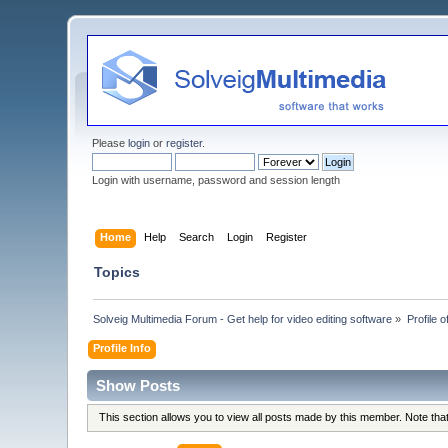
Please
login
or
register
.
Login with username, password and session length
Home
Help
Search
Login
Register
Topics
Solveig Multimedia Forum - Get help for video editing software
»
Profile o
Profile Info
Show Posts
This section allows you to view all posts made by this member. Note th