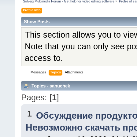
Solveig Multimedia Forum - Get help for video editing software
»
Profile of s
Profile Info
Show Posts
This section allows you to vi
Note that you can only see po
access to.
Messages
Topics
Attachments
Topics - sanuchek
Pages: [
1
]
1
Обсуждение продукто
Невозможно скачать про