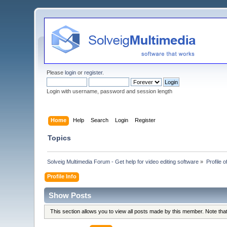
Please
login
or
register
.
Login with username, password and session length
Home
Help
Search
Login
Register
Topics
Solveig Multimedia Forum - Get help for video editing software
»
Profile 
Profile Info
Show Posts
This section allows you to view all posts made by this member. Note th