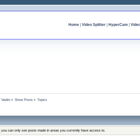
Home
|
Video Splitter
|
HyperCam
|
Vide
of Vadim
»
Show Posts
»
Topics
at you can only see posts made in areas you currently have access to.