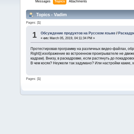
Messages
Topics
Attachments
Topics - Vadim
Pages: [
1
]
1
Обсуждение продуктов на Русском языке
/
Раскадр
«
on:
March 05, 2019, 04:11:34 PM »
Протестировав программу на различных видео-файлах, обра
Right)] изображение во встроенном проигрывателе не движе
кадрам). Внизу, в раскадровке, если растянуть до покадров
В чем косяк? Неужели так задумано? Или настройки какие,
Pages: [
1
]