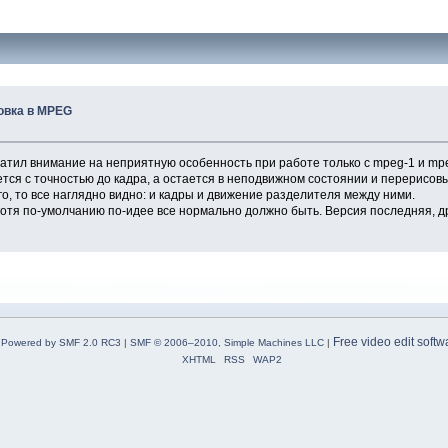
овка в MPEG
тил внимание на неприятную особенность при работе только с mpeg-1 и mpeg
тся с точностью до кадра, а остается в неподвижном состоянии и перерисов
ого, то все наглядно видно: и кадры и движение разделителя между ними.
 хотя по-умолчанию по-идее все нормально должно быть. Версия последняя, д
Free video edit softw
Powered by SMF 2.0 RC3
|
SMF © 2006–2010, Simple Machines LLC
|
XHTML
RSS
WAP2