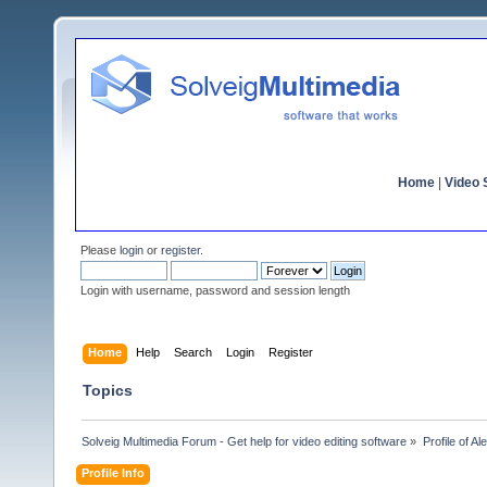
Home
|
Video S
Please
login
or
register
.
Login with username, password and session length
Home
Help
Search
Login
Register
Topics
Solveig Multimedia Forum - Get help for video editing software
»
Profile of A
Profile Info