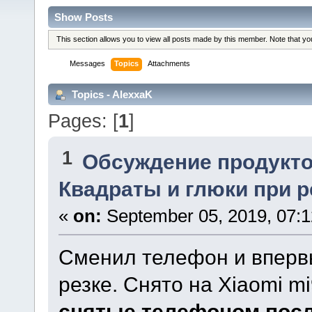
Show Posts
This section allows you to view all posts made by this member. Note that y
Messages
Topics
Attachments
Topics - AlexxaK
Pages: [
1
]
1
Обсуждение продукто
Квадраты и глюки при р
«
on:
September 05, 2019, 07:1
Сменил телефон и впервы
резке. Снято на Xiaomi m
снятые телефоном посл