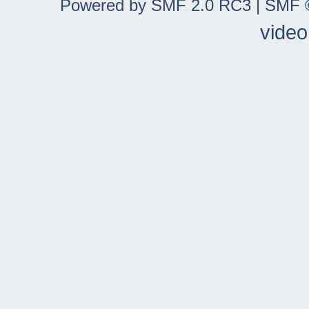
Powered by SMF 2.0 RC3
|
SMF ©
video