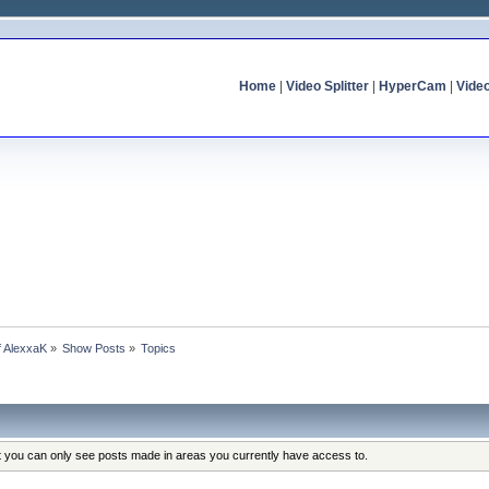
Home
|
Video Splitter
|
HyperCam
|
Vide
of AlexxaK
»
Show Posts
»
Topics
at you can only see posts made in areas you currently have access to.