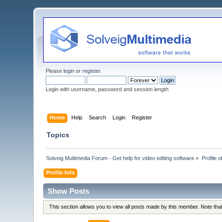
Please
login
or
register
.
Login with username, password and session length
Home
Help
Search
Login
Register
Topics
Solveig Multimedia Forum - Get help for video editing software
»
Profile 
Profile Info
Show Posts
This section allows you to view all posts made by this member. Note th