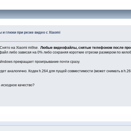
 и глюки при резке видео с Xiaomi
 Снято на Xiaomi mi9se.
Любые видеофайлы, снятые телефоном после проц
ть файл либо зависая на 0% либо сохраняя короткие отрезки размером по килоб
 Windows прекращает проигрывание почти сразу.
т аналогично. Кодек h.264 для пущей совместимости (может снимать в h.265), 
 исходное качество?