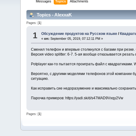
Messages
Topics
Attachments
Topics - AlexxaK
Pages: [
1
]
1
Обсуждение продуктов на Русском языке
/
Квадраты
«
on:
September 05, 2019, 07:12:11 PM »
Сменил телефон и впервые столкнулся с багами при резке.
Версия video splitter: 6-7. 5-ая вообще отказывается реза
Potplayer как-то пытается проиграть файл с квадратиками.
Вероятно, с другими моделями телефонов этой компании буде
ситуацию.
Как исправить сие недоразумение и максимально сохранить
Парочка примеров: https://yadi.sk/d/s47MAD9Vxqy2Vw
Pages: [
1
]