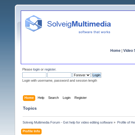
Home
|
Video S
Please
login
or
register
.
Login with username, password and session length
Home
Help
Search
Login
Register
Topics
Solveig Multimedia Forum - Get help for video editing software
»
Profile of He
Profile Info