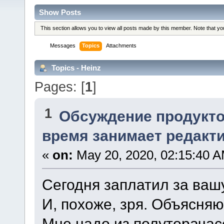
Show Posts
This section allows you to view all posts made by this member. Note that y
Messages
Topics
Attachments
Topics - Heinz
Pages: [
1
]
1
Обсуждение продукто
время занимает редакт
«
on:
May 20, 2020, 02:15:40 A
Сегодня заплатил за ваш
И, похоже, зря. Объясняю
Мне надо из полуторачас