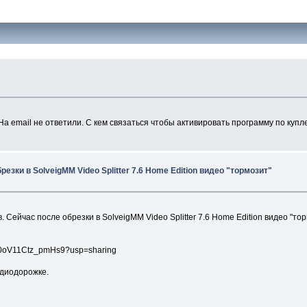
а email не ответили. С кем связаться чтобы активировать программу по куп
резки в SolveigMM Video Splitter 7.6 Home Edition видео "тормозит"
Сейчас после обрезки в SolveigMM Video Splitter 7.6 Home Edition видео "то
CC0oV11Ctz_pmHs9?usp=sharing
удиодорожке.