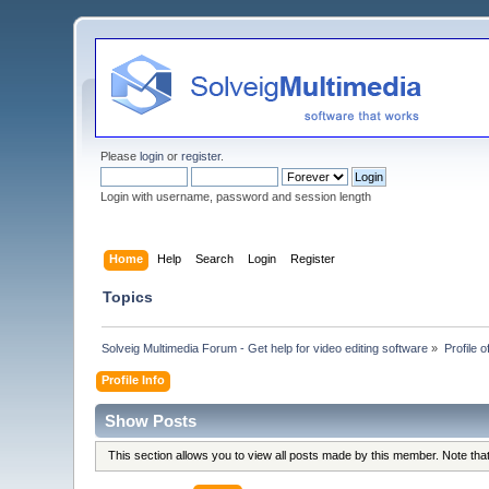
Please
login
or
register
.
Login with username, password and session length
Home
Help
Search
Login
Register
Topics
Solveig Multimedia Forum - Get help for video editing software
»
Profile 
Profile Info
Show Posts
This section allows you to view all posts made by this member. Note th