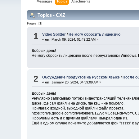
Messages
Topics
Attachments
Topics - CXZ
Pages: [
1
]
1
Video Splitter
/
Не могу сбросить лицензию
«
on:
March 09, 2024, 01:49:22 AM »
Добрый день!
Не могу сбросить лицензию после переустановки Windows. Н
2
Обсуждение продуктов на Русском языке
/
После об
«
on:
January 26, 2024, 04:39:09 AM »
Добрый день!
Регулярно записываю потоки видеотрансляций телеканалов. 
диске, где сам файл и на диске, где кэш - не помогло.
Прилагаю входной, выходной файл и файл проекта.
https://drive.google.com/drive/folders/1ZvvgMCgeLNdI-WpY
Проблемы есть и с другими файлами, выбрал один из.
Ещё в одном случае почему-то добавляется фон "ззззз" к а