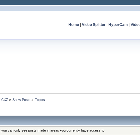
Home
|
Video Splitter
|
HyperCam
|
Vide
of CXZ
»
Show Posts
»
Topics
at you can only see posts made in areas you currently have access to.