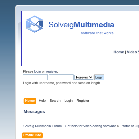
Home
|
Video S
Please
login
or
register
.
Login with username, password and session length
Home
Help
Search
Login
Register
Messages
Solveig Multimedia Forum - Get help for video editing software
»
Profile of 
Profile Info