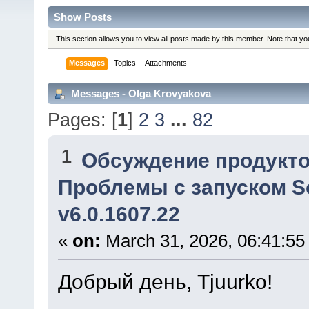
Show Posts
This section allows you to view all posts made by this member. Note that y
Messages
Topics
Attachments
Messages - Olga Krovyakova
Pages: [
1
]
2
3
...
82
1
Обсуждение продукто
Проблемы с запуском Sol
v6.0.1607.22
«
on:
March 31, 2026, 06:41:55
Добрый день, Tjuurko!