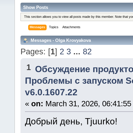
Show Posts
This section allows you to view all posts made by this member. Note that y
Messages
Topics
Attachments
Messages - Olga Krovyakova
Pages: [
1
]
2
3
...
82
1
Обсуждение продукто
Проблемы с запуском Sol
v6.0.1607.22
«
on:
March 31, 2026, 06:41:55
Добрый день, Tjuurko!