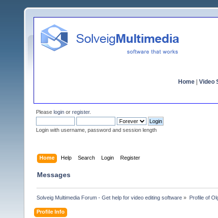
Home
|
Video S
Please
login
or
register
.
Login with username, password and session length
Home
Help
Search
Login
Register
Messages
Solveig Multimedia Forum - Get help for video editing software
»
Profile of 
Profile Info