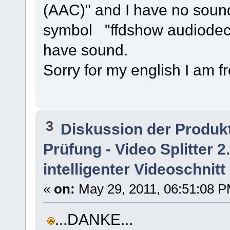
(AAC)" and I have no sound
symbol "ffdshow audiodeco
have sound.
Sorry for my english I am f
3
Diskussion der Produk
Prüfung - Video Splitter 
intelligenter Videoschnitt
«
on:
May 29, 2011, 06:51:08 P
...DANKE...