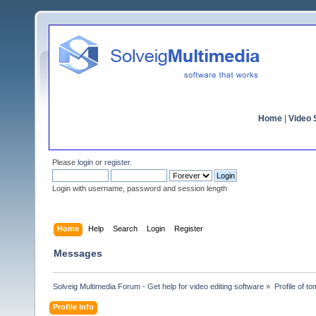
Home
|
Video S
Please
login
or
register
.
Login with username, password and session length
Home
Help
Search
Login
Register
Messages
Solveig Multimedia Forum - Get help for video editing software
»
Profile of 
Profile Info