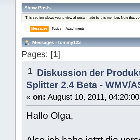
Show Posts
This section allows you to view all posts made by this member. Note that y
Messages
Topics
Attachments
Messages - tommy123
Pages: [
1
]
1
Diskussion der Produk
Splitter 2.4 Beta - WMV/AS
«
on:
August 10, 2011, 04:20:0
Hallo Olga,
Also ich habe jetzt die ve