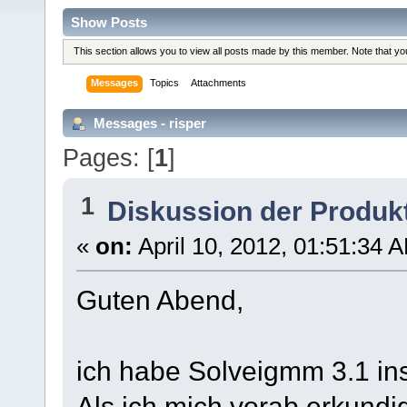
Show Posts
This section allows you to view all posts made by this member. Note that y
Messages
Topics
Attachments
Messages - risper
Pages: [
1
]
1
Diskussion der Produk
«
on:
April 10, 2012, 01:51:34 
Guten Abend,
ich habe Solveigmm 3.1 inst
Als ich mich vorab erkundi