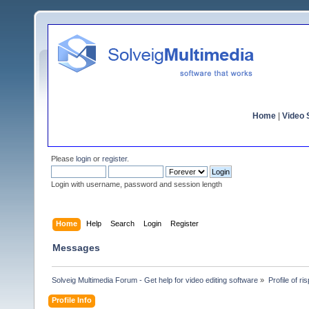
Home
|
Video S
Please
login
or
register
.
Login with username, password and session length
Home
Help
Search
Login
Register
Messages
Solveig Multimedia Forum - Get help for video editing software
»
Profile of ri
Profile Info