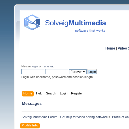
Home
|
Video S
Please
login
or
register
.
Login with username, password and session length
Home
Help
Search
Login
Register
Messages
Solveig Multimedia Forum - Get help for video editing software
»
Profile of А
Profile Info