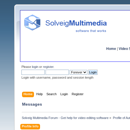
Home
|
Video S
Please
login
or
register
.
Login with username, password and session length
Home
Help
Search
Login
Register
Messages
Solveig Multimedia Forum - Get help for video editing software
»
Profile of Au
Profile Info