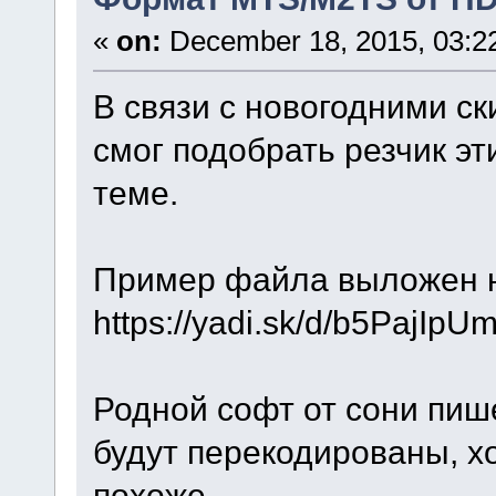
«
on:
December 18, 2015, 03:2
В связи с новогодними ски
смог подобрать резчик э
теме.
Пример файла выложен н
https://yadi.sk/d/b5PajIpU
Родной софт от сони пиш
будут перекодированы, хо
похоже.