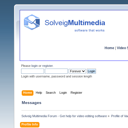
Home
|
Video S
Please
login
or
register
.
Login with username, password and session length
Home
Help
Search
Login
Register
Messages
Solveig Multimedia Forum - Get help for video editing software
»
Profile of V
Profile Info