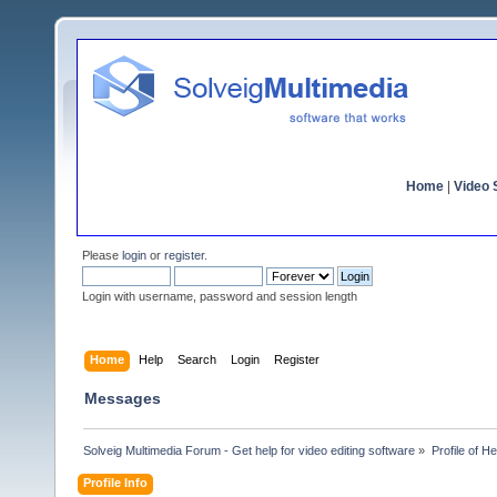
Home
|
Video S
Please
login
or
register
.
Login with username, password and session length
Home
Help
Search
Login
Register
Messages
Solveig Multimedia Forum - Get help for video editing software
»
Profile of He
Profile Info