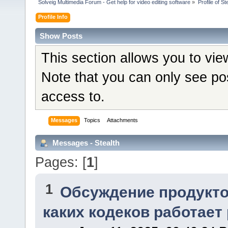
Solveig Multimedia Forum - Get help for video editing software
»
Profile of St
Profile Info
Show Posts
This section allows you to vi
Note that you can only see po
access to.
Messages
Topics
Attachments
Messages - Stealth
Pages: [
1
]
1
Обсуждение продукто
каких кодеков работает 