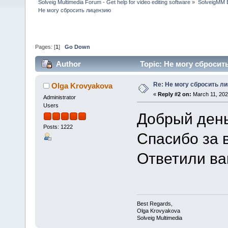
Solveig Multimedia Forum - Get help for video editing software
»
SolveigMM 
Не могу сбросить лицензию
Pages: [
1
]
Go Down
Author
Topic: Не могу сбросит
Re: Не могу сбросить л
Olga Krovyakova
«
Reply #2 on:
March 11, 202
Administrator
Users
Добрый день
Posts: 1222
Спасибо за 
Ответили вам
Best Regards,
Olga Krovyakova
Solveig Multimedia