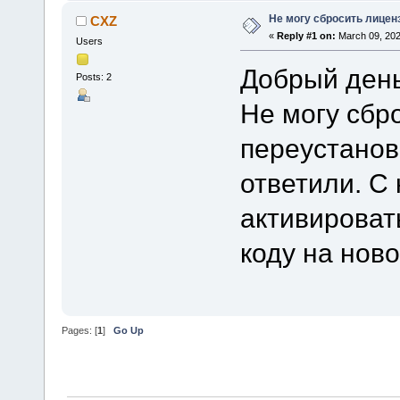
Не могу сбросить лицен
CXZ
«
Reply #1 on:
March 09, 202
Users
Добрый день
Posts: 2
Не могу сбр
переустанов
ответили. С
активироват
коду на нов
Pages: [
1
]
Go Up