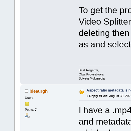
To get the pro
Video Splitte
deleting then
as and select 
Best Regards,
Olga Krovyakova
Solveig Multimedia
Aspect ratio metadata is no
bleaurgh
«
Reply #1 on:
August 30, 202
Users
I have a .mp4
Posts: 7
and metadata 