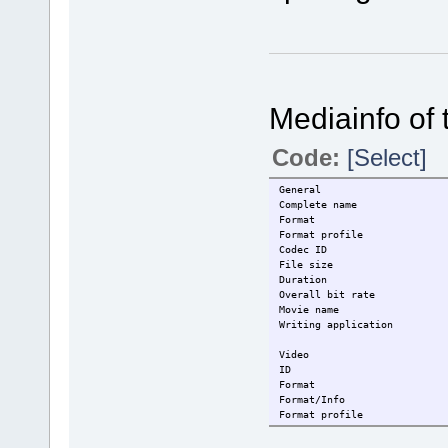
Mediainfo of t
Code:
[Select]
General
Complete name               
Format                      
Format profile              
Codec ID                    
File size                   
Duration                    
Overall bit rate            
Movie name                  
Writing application         
Video
ID                          
Format                      
Format/Info                 
Format profile              
Format settings, CABAC      
Format settings, RefFrames  