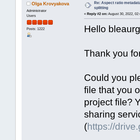
Re: Aspect ratio metadata 
Olga Krovyakova
splitting
Administrator
«
Reply #2 on:
August 30, 2022, 02
Users
Hello bleaurg
Posts: 1222
Thank you for
Could you ple
file that you 
project file? 
sharing servi
(
https://driv