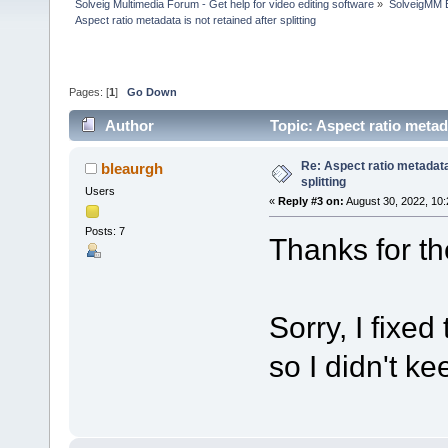
Solveig Multimedia Forum - Get help for video editing software
»
SolveigMM 
Aspect ratio metadata is not retained after splitting
Pages: [
1
]
Go Down
Author
Topic: Aspect ratio metada
Re: Aspect ratio metadata 
bleaurgh
splitting
Users
«
Reply #3 on:
August 30, 2022, 10
Posts: 7
Thanks for th
Sorry, I fixe
so I didn't kee