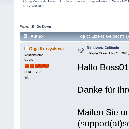
Solveig Multimedia Forum - Get help for video editing software
»
SolveigMM P
Lizenz Gelöscht
Pages: [
1
]
Go Down
Author
Topic: Lizenz Gelöscht (
Re: Lizenz Gelöscht
Olga Krovyakova
«
Reply #2 on:
May 25, 2015,
Administrator
Users
Hallo Boss01
Posts: 1222
Danke für Ihr
Mailen Sie u
(support(at)