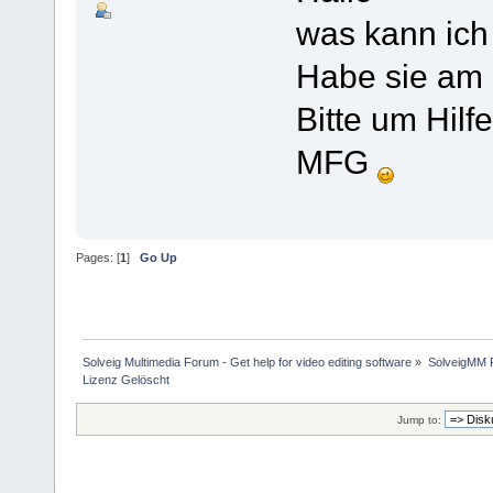
was kann ich
Habe sie am
Bitte um Hilf
MFG
Pages: [
1
]
Go Up
Solveig Multimedia Forum - Get help for video editing software
»
SolveigMM P
Lizenz Gelöscht
Jump to: