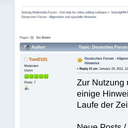
Solveig Multimedia Forum - Get help for video editing software
»
SolveigMM P
Deutsches Forum - Allgemeine und spezielle Hinweise
Pages: [
1
]
Go Down
Author
Topic: Deutsches Forum 
Deutsches Forum - Allgeme
TomD101
Hinweise
Moderator
«
Reply #1 on:
January 29, 2011, 1
Users
Zur Nutzung 
Posts: 7
einige Hinwe
Laufe der Zei
Neue Posts / 