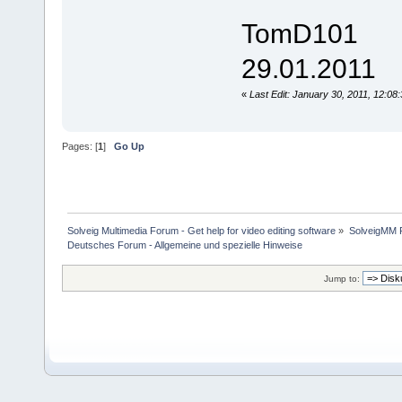
TomD101
29.01.2011
«
Last Edit: January 30, 2011, 12:
Pages: [
1
]
Go Up
Solveig Multimedia Forum - Get help for video editing software
»
SolveigMM P
Deutsches Forum - Allgemeine und spezielle Hinweise
Jump to: