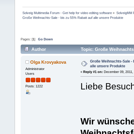
Solveig Multimedia Forum - Get help for video editing software
»
SolveigMM P
Große Weihnachts-Sale - bis zu 55% Rabatt auf alle unsere Produkte
Pages: [
1
]
Go Down
Author
Topic: Große Weihnachts-
times)
Große Weihnachts-Sale - 
Olga Krovyakova
alle unsere Produkte
Administrator
«
Reply #1 on:
December 09, 2011, 
Users
Liebe Besuc
Posts: 1222
Wir wünsche
Weihnachtsfe