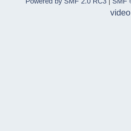
Powered by SMF 2.0 RC3
|
SMF ©
video