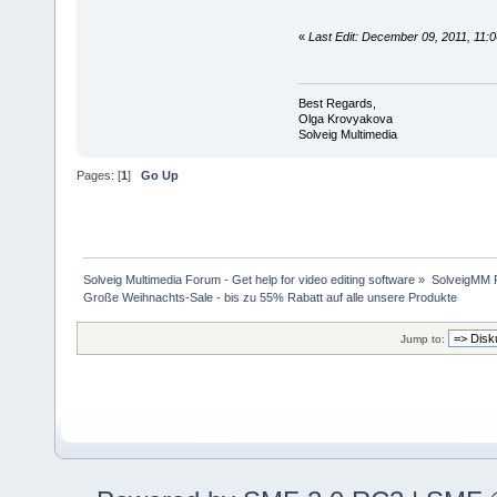
«
Last Edit: December 09, 2011, 11
Best Regards,
Olga Krovyakova
Solveig Multimedia
Pages: [
1
]
Go Up
Solveig Multimedia Forum - Get help for video editing software
»
SolveigMM P
Große Weihnachts-Sale - bis zu 55% Rabatt auf alle unsere Produkte
Jump to: